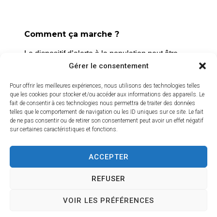
La Roque d’Anthéron
2 avenue de l’Europe Unie,
13640 La Roque d’Anthéron
Comment ça marche ?
04 42 95 70 70
Le dispositif d’alerte à la population peut être
déclenché dans différents cas, notamment les
Gérer le consentement
Nous contacter
risques naturels, technologiques ou sanitaires.
Horaires d'ouverture
Pour offrir les meilleures expériences, nous utilisons des technologies telles
Du lundi au jeudi :
que les cookies pour stocker et/ou accéder aux informations des appareils. Le
L’alerte est déclenchée par les services de la
fait de consentir à ces technologies nous permettra de traiter des données
de 8h30 à 11h30 et de 14h à 16h
ville, et peut être localisée selon le périmètre et
telles que le comportement de navigation ou les ID uniques sur ce site. Le fait
l’étendue du risque.
de ne pas consentir ou de retirer son consentement peut avoir un effet négatif
Le vendredi :
sur certaines caractéristiques et fonctions.
de 8h30 à 13h30
Prenez quelques minutes pour vous inscrire et
bénéficier gratuitement de ce service d’alerte :
ACCEPTER
Crédits vidéo
https://inscription.cedralis.com/laroquedanth
REFUSER
VOIR LES PRÉFÉRENCES
Comment sont utilisées les données
Accessibilité
Plan du site
Mentions légales
Confidentialité