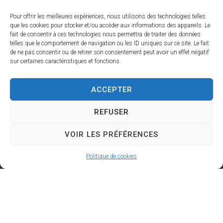
Pour offrir les meilleures expériences, nous utilisons des technologies telles
que les cookies pour stocker et/ou accéder aux informations des appareils. Le
fait de consentir à ces technologies nous permettra de traiter des données
telles que le comportement de navigation ou les ID uniques sur ce site. Le fait
de ne pas consentir ou de retirer son consentement peut avoir un effet négatif
sur certaines caractéristiques et fonctions.
Contacts
ACCEPTER
État civil
04 42 95 70 70
REFUSER
etat-civil@ville-laroquedantheron.fr
Le service d'état-civil vous accueille aux heures
VOIR LES PRÉFÉRENCES
d'ouverture de la mairie
Politique de cookies