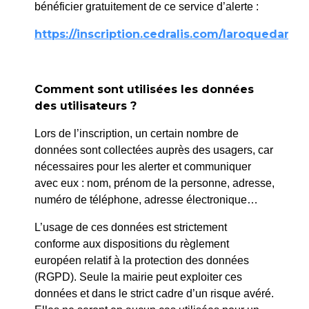
Vos démarches
bénéficier gratuitement de ce service d’alerte :
administratives
https://inscription.cedralis.com/laroquedanth
1- Demandes d'actes d'Etat Civil
Comment sont utilisées les données
(naissances, mariages, décès)
des utilisateurs ?
Lors de l’inscription, un certain nombre de
données sont collectées auprès des usagers, car
Demandes à effectuer par mail : etat-
nécessaires pour les alerter et communiquer
civil@ville-laroquedantheron.fr
avec eux : nom, prénom de la personne, adresse,
numéro de téléphone, adresse électronique…
L’usage de ces données est strictement
2- Demandes liées à l'Etat Civil
conforme aux dispositions du règlement
européen relatif à la protection des données
3 - Documents d'identité
(RGPD). Seule la mairie peut exploiter ces
données et dans le strict cadre d’un risque avéré.