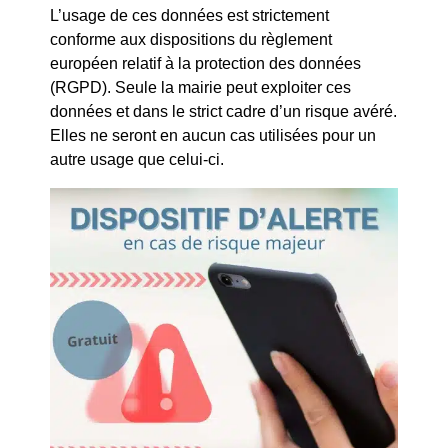
UNIQUEMENT SUR RDV
L’usage de ces données est strictement
conforme aux dispositions du règlement
Du lundi au jeudi : 8h30 - 11h30 / 14h - 16h
européen relatif à la protection des données
Le vendredi 8h30 - 12h
(RGPD). Seule la mairie peut exploiter ces
données et dans le strict cadre d’un risque avéré.
Pour prendre rdv
Elles ne seront en aucun cas utilisées pour un
04 42 95 70 70
autre usage que celui-ci.
ccas@ville-laroquedantheron.fr
Réseau Initiatives Pays d’Aix
Vers la mission locale