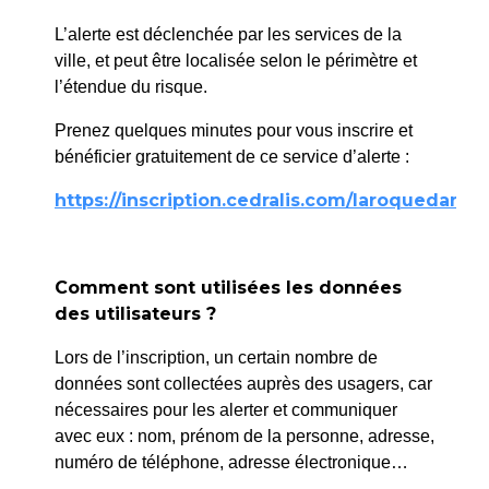
Social
L’alerte est déclenchée par les services de la
Accueil
>
Mon quotidien
>
Social
ville, et peut être localisée selon le périmètre et
l’étendue du risque.
Prenez quelques minutes pour vous inscrire et
L’accompagnement
bénéficier gratuitement de ce service d’alerte :
des personnes en
https://inscription.cedralis.com/laroquedanth
difficulté
CCAS
Le
(Centre communal d’Action Sociale), est un
Comment sont utilisées les données
organisme qui est là pour aider, accompagner, et orienter
des utilisateurs ?
les personnes en difficulté sociale. Il apporte son appui à
la Banque alimentaire et aux associations caritatives
Lors de l’inscription, un certain nombre de
locales.
données sont collectées auprès des usagers, car
nécessaires pour les alerter et communiquer
Contactez le CCAS
avec eux : nom, prénom de la personne, adresse,
numéro de téléphone, adresse électronique…
Madame Delphine BENCE vous reçoit