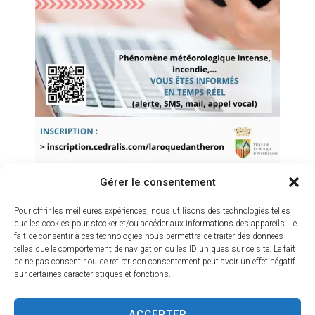
La Roque d’Anthéron compte deux établissements pour
L’OUSTAOU
les retraités, dont
, résidence communale.
Pour tous renseignements vous pouvez joindre Madame
Dorothée Bouillet, sa Directrice, au 04 42 50 42 61.
Téléchargez le Règlement intérieur de l'Oustaou
MAISON DU BEL
La Roque d’Anthéron dispose d’une
Gérer le consentement
AGE
. C’est une structure financée par le département qui
a pour mission d’informer, orienter et accueillir les
Pour offrir les meilleures expériences, nous utilisons des technologies telles
personnes
de 60 ans et plus
et leurs aidants, de repérer
que les cookies pour stocker et/ou accéder aux informations des appareils. Le
fait de consentir à ces technologies nous permettra de traiter des données
les personnes en situations de fragilité ou d’isolement et
telles que le comportement de navigation ou les ID uniques sur ce site. Le fait
de proposer des animations régulières.
de ne pas consentir ou de retirer son consentement peut avoir un effet négatif
sur certaines caractéristiques et fonctions.
La municipalité a également souhaité mettre en place
une réelle politique sociale en développant les liens avec
ACCEPTER