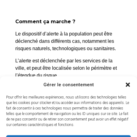
tourisme et chambres
d’hôtes
En savoir plus
Comment ça marche ?
Le dispositif d’alerte à la population peut être
déclenché dans différents cas, notamment les
risques naturels, technologiques ou sanitaires.
L’alerte est déclenchée par les services de la
ville, et peut être localisée selon le périmètre et
l’étendue du risque.
Gérer le consentement
Prenez quelques minutes pour vous inscrire et
bénéficier gratuitement de ce service d’alerte :
Pour offrir les meilleures expériences, nous utilisons des technologies telles
que les cookies pour stocker et/ou accéder aux informations des appareils. Le
https://inscription.cedralis.com/laroquedanth
fait de consentir à ces technologies nous permettra de traiter des données
telles que le comportement de navigation ou les ID uniques sur ce site. Le fait
de ne pas consentir ou de retirer son consentement peut avoir un effet négatif
sur certaines caractéristiques et fonctions.
Comment sont utilisées les données