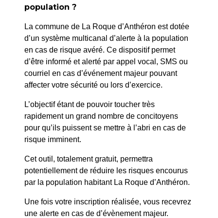
population ?
La commune de La Roque d’Anthéron est dotée
d’un système multicanal d’alerte à la population
en cas de risque avéré. Ce dispositif permet
d’être informé et alerté par appel vocal, SMS ou
courriel en cas d’événement majeur pouvant
affecter votre sécurité ou lors d’exercice.
L’objectif étant de pouvoir toucher très
Se loger à La Roque
rapidement un grand nombre de concitoyens
pour qu’ils puissent se mettre à l’abri en cas de
Accueil
>
Découvrir La Roque
>
Se loger à La Roque
risque imminent.
Cet outil, totalement gratuit, permettra
potentiellement de réduire les risques encourus
par la population habitant La Roque d’Anthéron.
Hôtels, résidences,
Une fois votre inscription réalisée, vous recevrez
campings, meublés de
une alerte en cas de d’évènement majeur.