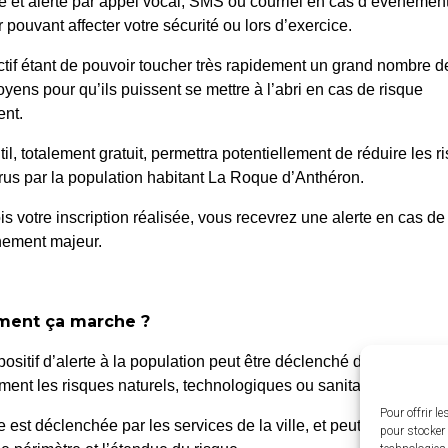
é et alerté par appel vocal, SMS ou courriel en cas d’événemen
 pouvant affecter votre sécurité ou lors d’exercice.
ctif étant de pouvoir toucher très rapidement un grand nombre d
oyens pour qu’ils puissent se mettre à l’abri en cas de risque
nt.
til, totalement gratuit, permettra potentiellement de réduire les r
us par la population habitant La Roque d’Anthéron.
is votre inscription réalisée, vous recevrez une alerte en cas de
nement majeur.
 Roque d’Anthéron
Horair
ent ça marche ?
Du lundi a
enue de l’Europe Unie,
positif d’alerte à la population peut être déclenché dans différen
de 8h30 à
0 La Roque d’Anthéron
ent les risques naturels, technologiques ou sanitaires.
4 42 95 70 70
Le vendred
Pour offrir l
te est déclenchée par les services de la ville, et peut être localis
pour stocker 
de 8h30 