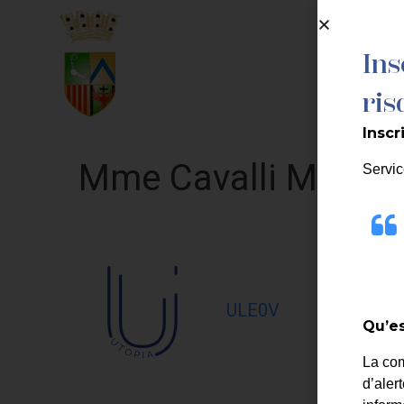
contenu
principal
Ins
MA MAIRIE
ris
Inscr
Mme Cavalli Marie-
Servic
ULE0V
Qu’es
La co
d’aler