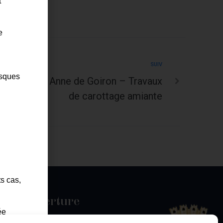
t
e
SUIV
isques
 – Av Ste Anne de Goiron – Travaux
de carottage amiante
ts cas,
es d'ouverture
ée
u jeudi :