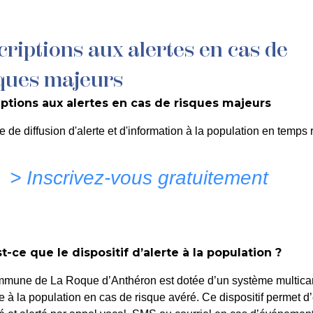
criptions aux alertes en cas de
MON QUOTIDIEN
DÉCOUVRIR LA ROQUE
C
ques majeurs
iptions aux alertes en cas de risques majeurs
CIRCET – Permission de V
e de diffusion d'alerte et d'information à la population en temps r
unications
> Inscrivez-vous gratuitement
t-ce que le dispositif d’alerte à la population ?
mmune de La Roque d’Anthéron est dotée d’un système multica
te à la population en cas de risque avéré. Ce dispositif permet d’