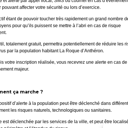
é et alerté par appel vocal, SMS ou courriel en cas d’événemen
 pouvant affecter votre sécurité ou lors d’exercice.
ctif étant de pouvoir toucher très rapidement un grand nombre d
oyens pour qu’ils puissent se mettre à l’abri en cas de risque
nt.
til, totalement gratuit, permettra potentiellement de réduire les r
rté – Travaux réseau
018/2024 : TECHNISIGN
us par la population habitant La Roque d’Anthéron.
is votre inscription réalisée, vous recevrez une alerte en cas de
nement majeur.
ent ça marche ?
positif d’alerte à la population peut être déclenché dans différen
ent les risques naturels, technologiques ou sanitaires.
 Roque d’Anthéron
Horair
te est déclenchée par les services de la ville, et peut être localis
Du lundi a
enue de l’Europe Unie,