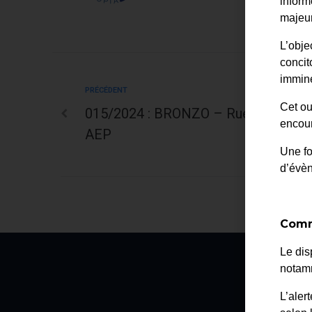
inform
majeur
L’obje
concit
immine
PRÉCÉDENT
Cet ou
015/2024 : BRONZO – Rue de la Libe
encour
AEP
Une fo
d’évè
Comm
Le dis
notamm
La
L’aler
2 av