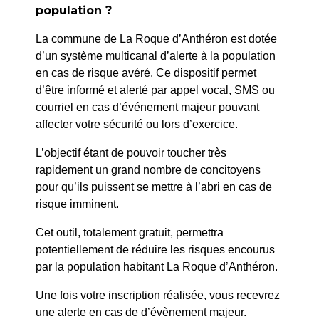
population ?
PRÉCÉDENT
La commune de La Roque d’Anthéron est dotée
023/2024 : Déménagement – rue de l’Eglise
d’un système multicanal d’alerte à la population
en cas de risque avéré. Ce dispositif permet
d’être informé et alerté par appel vocal, SMS ou
SUIV
courriel en cas d’événement majeur pouvant
025/2024 : KAKI – Occupation Domaine Public –
affecter votre sécurité ou lors d’exercice.
Terrasse
L’objectif étant de pouvoir toucher très
rapidement un grand nombre de concitoyens
pour qu’ils puissent se mettre à l’abri en cas de
risque imminent.
Cet outil, totalement gratuit, permettra
potentiellement de réduire les risques encourus
par la population habitant La Roque d’Anthéron.
Une fois votre inscription réalisée, vous recevrez
une alerte en cas de d’évènement majeur.