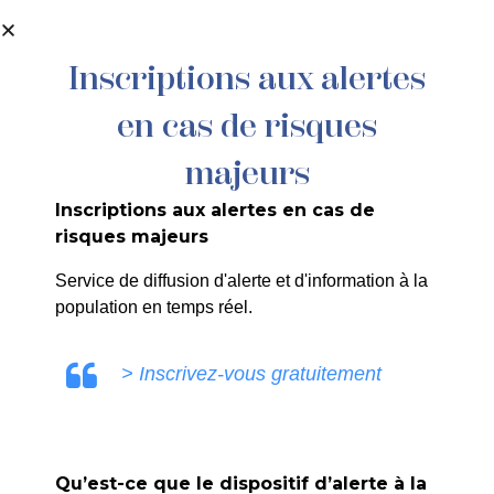
contenu
principal
Inscriptions aux alertes
en cas de risques
024/2024 : SOBECA – Avenue de
Silvacane – Raccordement pour le
majeurs
compte d’Enedis
Inscriptions aux alertes en cas de
risques majeurs
Service de diffusion d'alerte et d'information à la
population en temps réel.
ULE0V
> Inscrivez-vous gratuitement
Qu’est-ce que le dispositif d’alerte à la