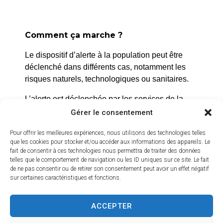
Comment ça marche ?
La Roque d’Anthéron
Le dispositif d’alerte à la population peut être
2 avenue de l’Europe Unie,
déclenché dans différents cas, notamment les
13640 La Roque d’Anthéron
risques naturels, technologiques ou sanitaires.
04 42 95 70 70
L’alerte est déclenchée par les services de la
ville, et peut être localisée selon le périmètre et
Gérer le consentement
Nous contacter
l’étendue du risque.
Horaires d'ouverture
Pour offrir les meilleures expériences, nous utilisons des technologies telles
Du lundi au jeudi :
que les cookies pour stocker et/ou accéder aux informations des appareils. Le
Prenez quelques minutes pour vous inscrire et
fait de consentir à ces technologies nous permettra de traiter des données
de 8h30 à 11h30 et de 14h à 16h
bénéficier gratuitement de ce service d’alerte :
telles que le comportement de navigation ou les ID uniques sur ce site. Le fait
de ne pas consentir ou de retirer son consentement peut avoir un effet négatif
https://inscription.cedralis.com/laroquedanth
Le vendredi :
sur certaines caractéristiques et fonctions.
de 8h30 à 13h30
ACCEPTER
Crédits vidéo
Comment sont utilisées les données