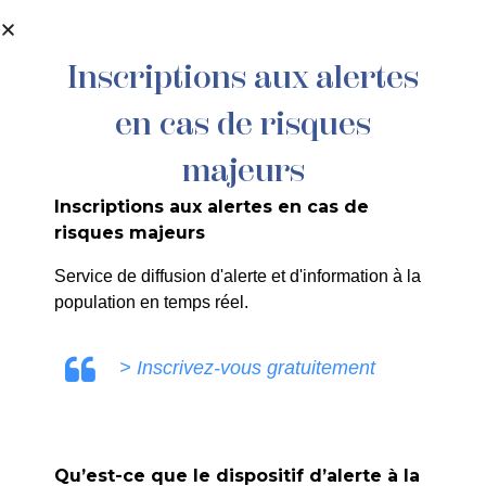
contenu
principal
Inscriptions aux alertes
en cas de risques
026/2024 : Livraison de Bois – Place
de la République
majeurs
Inscriptions aux alertes en cas de
risques majeurs
Service de diffusion d'alerte et d'information à la
population en temps réel.
ULE0V
> Inscrivez-vous gratuitement
Qu’est-ce que le dispositif d’alerte à la