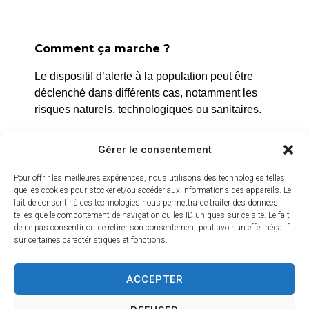
Comment ça marche ?
La Roque d’Anthéron
Le dispositif d’alerte à la population peut être
2 avenue de l’Europe Unie,
déclenché dans différents cas, notamment les
13640 La Roque d’Anthéron
risques naturels, technologiques ou sanitaires.
04 42 95 70 70
L’alerte est déclenchée par les services de la
Gérer le consentement
ville, et peut être localisée selon le périmètre et
Nous contacter
Horaires d'ouverture
l’étendue du risque.
Pour offrir les meilleures expériences, nous utilisons des technologies telles
Du lundi au jeudi :
que les cookies pour stocker et/ou accéder aux informations des appareils. Le
Prenez quelques minutes pour vous inscrire et
fait de consentir à ces technologies nous permettra de traiter des données
de 8h30 à 11h30 et de 14h à 16h
bénéficier gratuitement de ce service d’alerte :
telles que le comportement de navigation ou les ID uniques sur ce site. Le fait
de ne pas consentir ou de retirer son consentement peut avoir un effet négatif
Le vendredi :
sur certaines caractéristiques et fonctions.
https://inscription.cedralis.com/laroquedanth
de 8h30 à 13h30
ACCEPTER
Crédits vidéo
Comment sont utilisées les données