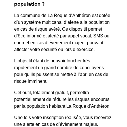
PRÉCÉDENT
population ?
025/2024 : KAKI – Occupation Domaine Public –
La commune de La Roque d’Anthéron est dotée
Terrasse
d’un système multicanal d’alerte à la population
en cas de risque avéré. Ce dispositif permet
SUIV
d’être informé et alerté par appel vocal, SMS ou
027/2024 : CIRCET – Rue Rabassière – Travaux
courriel en cas d’événement majeur pouvant
pour le compte d’ORANGE
affecter votre sécurité ou lors d’exercice.
L’objectif étant de pouvoir toucher très
rapidement un grand nombre de concitoyens
pour qu’ils puissent se mettre à l’abri en cas de
risque imminent.
Cet outil, totalement gratuit, permettra
potentiellement de réduire les risques encourus
par la population habitant La Roque d’Anthéron.
Une fois votre inscription réalisée, vous recevrez
une alerte en cas de d’évènement majeur.