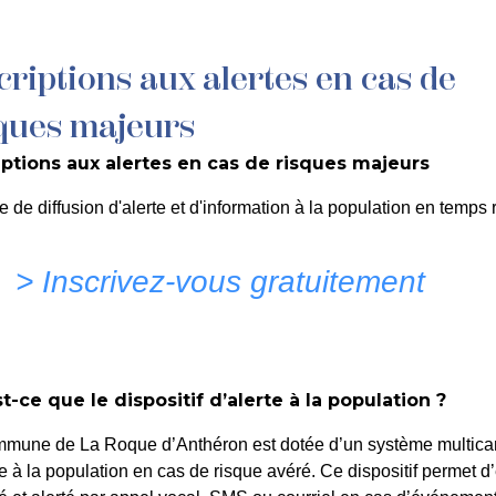
criptions aux alertes en cas de
MON QUOTIDIEN
DÉCOUVRIR LA ROQUE
C
ques majeurs
iptions aux alertes en cas de risques majeurs
IL – Délégation à un age
e de diffusion d'alerte et d'information à la population en temps r
> Inscrivez-vous gratuitement
t-ce que le dispositif d’alerte à la population ?
mmune de La Roque d’Anthéron est dotée d’un système multica
te à la population en cas de risque avéré. Ce dispositif permet d’