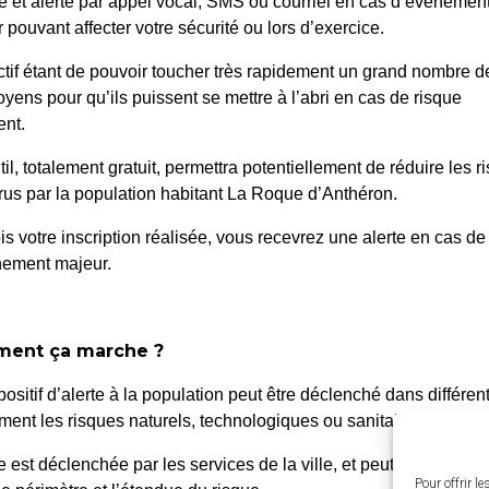
é et alerté par appel vocal, SMS ou courriel en cas d’événemen
 pouvant affecter votre sécurité ou lors d’exercice.
ctif étant de pouvoir toucher très rapidement un grand nombre d
oyens pour qu’ils puissent se mettre à l’abri en cas de risque
e Fonction
06/24 SG – ROBER
nt.
til, totalement gratuit, permettra potentiellement de réduire les r
us par la population habitant La Roque d’Anthéron.
is votre inscription réalisée, vous recevrez une alerte en cas de
nement majeur.
ent ça marche ?
 Roque d’Anthéron
Horair
positif d’alerte à la population peut être déclenché dans différen
Du lundi a
enue de l’Europe Unie,
ent les risques naturels, technologiques ou sanitaires.
de 8h30 à
0 La Roque d’Anthéron
te est déclenchée par les services de la ville, et peut être localis
4 42 95 70 70
Le vendred
Pour offrir l