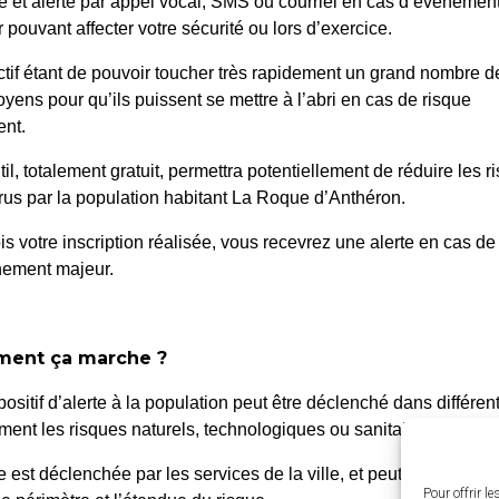
é et alerté par appel vocal, SMS ou courriel en cas d’événemen
 pouvant affecter votre sécurité ou lors d’exercice.
ctif étant de pouvoir toucher très rapidement un grand nombre d
oyens pour qu’ils puissent se mettre à l’abri en cas de risque
e de l’Eglise –
037/2024 : Terrassem
nt.
til, totalement gratuit, permettra potentiellement de réduire les r
us par la population habitant La Roque d’Anthéron.
is votre inscription réalisée, vous recevrez une alerte en cas de
nement majeur.
ent ça marche ?
 Roque d’Anthéron
Horair
positif d’alerte à la population peut être déclenché dans différen
Du lundi a
enue de l’Europe Unie,
ent les risques naturels, technologiques ou sanitaires.
de 8h30 à
0 La Roque d’Anthéron
te est déclenchée par les services de la ville, et peut être localis
4 42 95 70 70
Le vendred
Pour offrir l