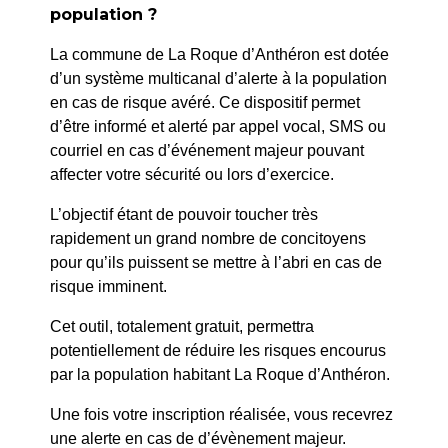
PRÉCÉDENT
population ?
037/2024 : Terrassement Laurent – Avenue Jean
La commune de La Roque d’Anthéron est dotée
Monnet – Raccordement réseau pluvial
d’un système multicanal d’alerte à la population
en cas de risque avéré. Ce dispositif permet
SUIV
d’être informé et alerté par appel vocal, SMS ou
039/2024 : MIRAMAS RESEAUX – Rue Giono –
courriel en cas d’événement majeur pouvant
Raccordement ENEDIS
affecter votre sécurité ou lors d’exercice.
L’objectif étant de pouvoir toucher très
rapidement un grand nombre de concitoyens
pour qu’ils puissent se mettre à l’abri en cas de
risque imminent.
Cet outil, totalement gratuit, permettra
potentiellement de réduire les risques encourus
par la population habitant La Roque d’Anthéron.
Une fois votre inscription réalisée, vous recevrez
une alerte en cas de d’évènement majeur.