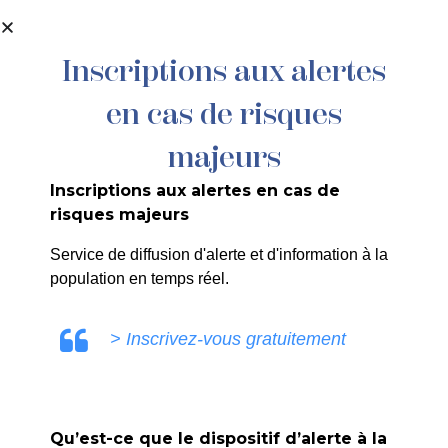
contenu
principal
Inscriptions aux alertes
en cas de risques
038/2024 : BRONZO – Rue Gutenberg
– Branchement réseau EU
majeurs
Inscriptions aux alertes en cas de
risques majeurs
Service de diffusion d'alerte et d'information à la
population en temps réel.
ULE0V
> Inscrivez-vous gratuitement
Qu’est-ce que le dispositif d’alerte à la