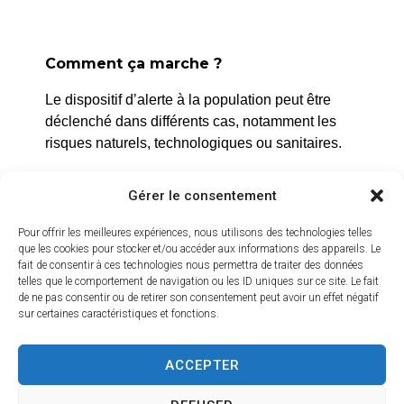
Comment ça marche ?
La Roque d’Anthéron
Le dispositif d’alerte à la population peut être
2 avenue de l’Europe Unie,
déclenché dans différents cas, notamment les
13640 La Roque d’Anthéron
risques naturels, technologiques ou sanitaires.
04 42 95 70 70
L’alerte est déclenchée par les services de la
Gérer le consentement
ville, et peut être localisée selon le périmètre et
Nous contacter
Horaires d'ouverture
l’étendue du risque.
Pour offrir les meilleures expériences, nous utilisons des technologies telles
Du lundi au jeudi :
que les cookies pour stocker et/ou accéder aux informations des appareils. Le
Prenez quelques minutes pour vous inscrire et
fait de consentir à ces technologies nous permettra de traiter des données
de 8h30 à 11h30 et de 14h à 16h
bénéficier gratuitement de ce service d’alerte :
telles que le comportement de navigation ou les ID uniques sur ce site. Le fait
de ne pas consentir ou de retirer son consentement peut avoir un effet négatif
Le vendredi :
sur certaines caractéristiques et fonctions.
https://inscription.cedralis.com/laroquedanth
de 8h30 à 13h30
ACCEPTER
Crédits vidéo
Comment sont utilisées les données