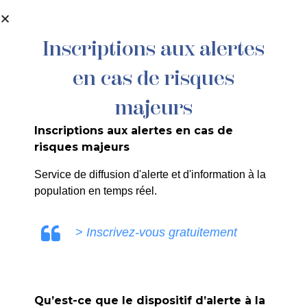
contenu
principal
Inscriptions aux alertes
en cas de risques
04/25 Arrêté portant reprise de
sépultures en terrain commun
majeurs
Inscriptions aux alertes en cas de
risques majeurs
Service de diffusion d'alerte et d'information à la
population en temps réel.
ULE0V
> Inscrivez-vous gratuitement
Qu’est-ce que le dispositif d’alerte à la