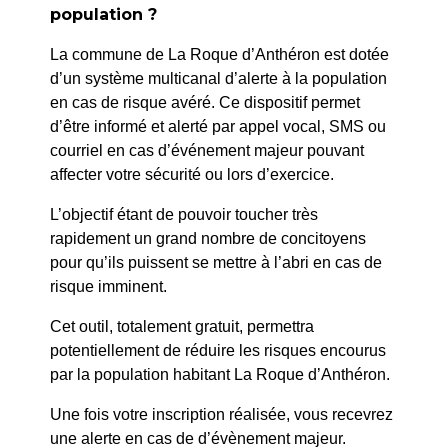
PRÉCÉDENT
population ?
03/25 Arrêté portant délégation de signature au
La commune de La Roque d’Anthéron est dotée
Directeur Général des Services
d’un système multicanal d’alerte à la population
en cas de risque avéré. Ce dispositif permet
SUIV
d’être informé et alerté par appel vocal, SMS ou
05/25 Arrêté municipal portant délégation à un agent
courriel en cas d’événement majeur pouvant
en matière d’état civil
affecter votre sécurité ou lors d’exercice.
L’objectif étant de pouvoir toucher très
rapidement un grand nombre de concitoyens
pour qu’ils puissent se mettre à l’abri en cas de
risque imminent.
Cet outil, totalement gratuit, permettra
potentiellement de réduire les risques encourus
par la population habitant La Roque d’Anthéron.
Une fois votre inscription réalisée, vous recevrez
une alerte en cas de d’évènement majeur.