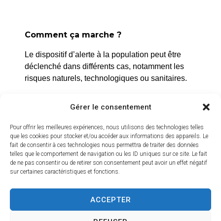
Comment ça marche ?
La Roque d’Anthéron
Le dispositif d’alerte à la population peut être
2 avenue de l’Europe Unie,
déclenché dans différents cas, notamment les
13640 La Roque d’Anthéron
risques naturels, technologiques ou sanitaires.
04 42 95 70 70
L’alerte est déclenchée par les services de la
Gérer le consentement
ville, et peut être localisée selon le périmètre et
Nous contacter
Horaires d'ouverture
l’étendue du risque.
Pour offrir les meilleures expériences, nous utilisons des technologies telles
Du lundi au jeudi :
que les cookies pour stocker et/ou accéder aux informations des appareils. Le
Prenez quelques minutes pour vous inscrire et
fait de consentir à ces technologies nous permettra de traiter des données
de 8h30 à 11h30 et de 14h à 16h
bénéficier gratuitement de ce service d’alerte :
telles que le comportement de navigation ou les ID uniques sur ce site. Le fait
de ne pas consentir ou de retirer son consentement peut avoir un effet négatif
Le vendredi :
sur certaines caractéristiques et fonctions.
https://inscription.cedralis.com/laroquedanth
de 8h30 à 13h30
ACCEPTER
Crédits vidéo
Comment sont utilisées les données