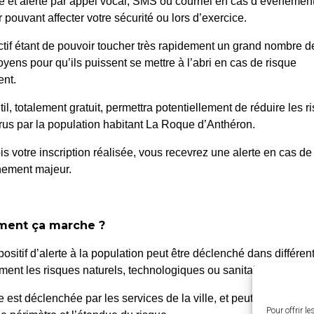
é et alerté par appel vocal, SMS ou courriel en cas d’événemen
 pouvant affecter votre sécurité ou lors d’exercice.
ctif étant de pouvoir toucher très rapidement un grand nombre d
oyens pour qu’ils puissent se mettre à l’abri en cas de risque
e Europe Unie –
047/2024 : Villa
nt.
ment
til, totalement gratuit, permettra potentiellement de réduire les r
us par la population habitant La Roque d’Anthéron.
is votre inscription réalisée, vous recevrez une alerte en cas de
nement majeur.
ent ça marche ?
 Roque d’Anthéron
Horair
positif d’alerte à la population peut être déclenché dans différen
Du lundi a
enue de l’Europe Unie,
ent les risques naturels, technologiques ou sanitaires.
de 8h30 à
0 La Roque d’Anthéron
te est déclenchée par les services de la ville, et peut être localis
4 42 95 70 70
Le vendred
Pour offrir l