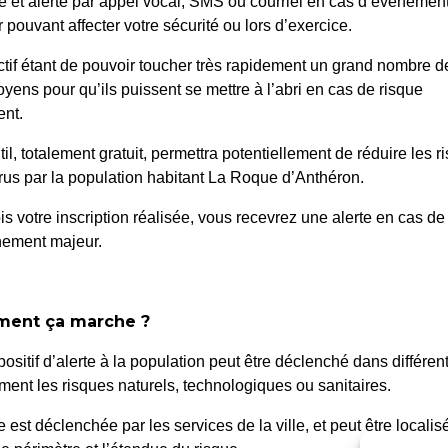
é et alerté par appel vocal, SMS ou courriel en cas d’événemen
 pouvant affecter votre sécurité ou lors d’exercice.
ctif étant de pouvoir toucher très rapidement un grand nombre d
oyens pour qu’ils puissent se mettre à l’abri en cas de risque
nt.
til, totalement gratuit, permettra potentiellement de réduire les r
 de la République
049/2024 : Association
us par la population habitant La Roque d’Anthéron.
is votre inscription réalisée, vous recevrez une alerte en cas de
nement majeur.
ent ça marche ?
positif d’alerte à la population peut être déclenché dans différen
ent les risques naturels, technologiques ou sanitaires.
 Roque d’Anthéron
Horair
te est déclenchée par les services de la ville, et peut être localis
Du lundi a
enue de l’Europe Unie,