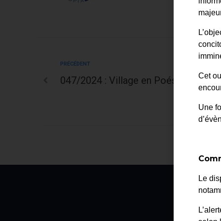
inform
majeur
L’obje
concit
immine
PRÉCÉDENT
Cet ou
047/2024 : Village en Poésie – Place
encour
Une fo
d’évè
Comm
Le dis
notamm
La
L’aler
2 av