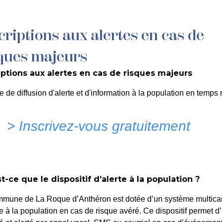
criptions aux alertes en cas de
MON QUOTIDIEN
DÉCOUVRIR LA ROQUE
C
ques majeurs
iptions aux alertes en cas de risques majeurs
serie du Chaudron – rue d
e de diffusion d'alerte et d'information à la population en temps r
 Public
> Inscrivez-vous gratuitement
t-ce que le dispositif d’alerte à la population ?
mmune de La Roque d’Anthéron est dotée d’un système multica
te à la population en cas de risque avéré. Ce dispositif permet d’