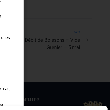
t
e
SUIV
isques
 l’Accueil – Débit de Boissons – Vide
Grenier – 5 mai
ts cas,
es d'ouverture
ée
u jeudi :