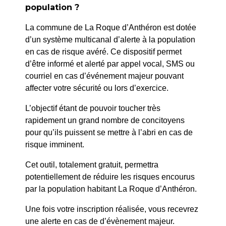
PRÉCÉDENT
population ?
063/2024 : EUROVIA – Rue Gutenberg – Travaux
La commune de La Roque d’Anthéron est dotée
réseau pluvial
d’un système multicanal d’alerte à la population
en cas de risque avéré. Ce dispositif permet
SUIV
d’être informé et alerté par appel vocal, SMS ou
065/2024 : METROPOLE – Permission de Voirie –
courriel en cas d’événement majeur pouvant
Av Durance et Onoratini – Travaux réseau EU
affecter votre sécurité ou lors d’exercice.
L’objectif étant de pouvoir toucher très
rapidement un grand nombre de concitoyens
pour qu’ils puissent se mettre à l’abri en cas de
risque imminent.
Cet outil, totalement gratuit, permettra
potentiellement de réduire les risques encourus
par la population habitant La Roque d’Anthéron.
Une fois votre inscription réalisée, vous recevrez
une alerte en cas de d’évènement majeur.