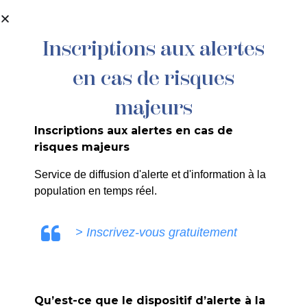
contenu
principal
Inscriptions aux alertes
en cas de risques
064/2024 : AB FACADES – rue et
impasse de l’Eglise – Ravalement
majeurs
Inscriptions aux alertes en cas de
risques majeurs
Service de diffusion d'alerte et d'information à la
population en temps réel.
ULE0V
> Inscrivez-vous gratuitement
Qu’est-ce que le dispositif d’alerte à la