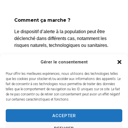
Comment ça marche ?
La Roque d’Anthéron
Le dispositif d’alerte à la population peut être
2 avenue de l’Europe Unie,
déclenché dans différents cas, notamment les
13640 La Roque d’Anthéron
risques naturels, technologiques ou sanitaires.
04 42 95 70 70
L’alerte est déclenchée par les services de la
Gérer le consentement
ville, et peut être localisée selon le périmètre et
Nous contacter
Horaires d'ouverture
l’étendue du risque.
Pour offrir les meilleures expériences, nous utilisons des technologies telles
Du lundi au jeudi :
que les cookies pour stocker et/ou accéder aux informations des appareils. Le
Prenez quelques minutes pour vous inscrire et
fait de consentir à ces technologies nous permettra de traiter des données
de 8h30 à 11h30 et de 14h à 16h
bénéficier gratuitement de ce service d’alerte :
telles que le comportement de navigation ou les ID uniques sur ce site. Le fait
de ne pas consentir ou de retirer son consentement peut avoir un effet négatif
Le vendredi :
sur certaines caractéristiques et fonctions.
https://inscription.cedralis.com/laroquedanth
de 8h30 à 13h30
ACCEPTER
Crédits vidéo
Comment sont utilisées les données