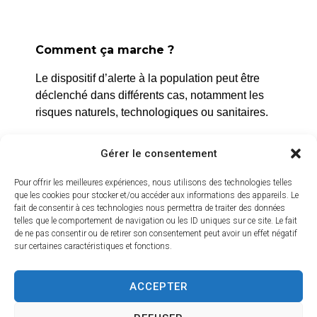
Comment ça marche ?
La Roque d’Anthéron
Le dispositif d’alerte à la population peut être
2 avenue de l’Europe Unie,
déclenché dans différents cas, notamment les
13640 La Roque d’Anthéron
risques naturels, technologiques ou sanitaires.
04 42 95 70 70
L’alerte est déclenchée par les services de la
Gérer le consentement
ville, et peut être localisée selon le périmètre et
Nous contacter
Horaires d'ouverture
l’étendue du risque.
Pour offrir les meilleures expériences, nous utilisons des technologies telles
Du lundi au jeudi :
que les cookies pour stocker et/ou accéder aux informations des appareils. Le
Prenez quelques minutes pour vous inscrire et
fait de consentir à ces technologies nous permettra de traiter des données
de 8h30 à 11h30 et de 14h à 16h
bénéficier gratuitement de ce service d’alerte :
telles que le comportement de navigation ou les ID uniques sur ce site. Le fait
de ne pas consentir ou de retirer son consentement peut avoir un effet négatif
Le vendredi :
sur certaines caractéristiques et fonctions.
https://inscription.cedralis.com/laroquedanth
de 8h30 à 13h30
ACCEPTER
Crédits vidéo
Comment sont utilisées les données