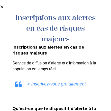
contenu
principal
Inscriptions aux alertes
en cas de risques
079/2024 : EIRL MURETTA – Avenue
Onoratini – Echafaudage
majeurs
Inscriptions aux alertes en cas de
risques majeurs
Service de diffusion d'alerte et d'information à la
population en temps réel.
ULE0V
> Inscrivez-vous gratuitement
Qu’est-ce que le dispositif d’alerte à la