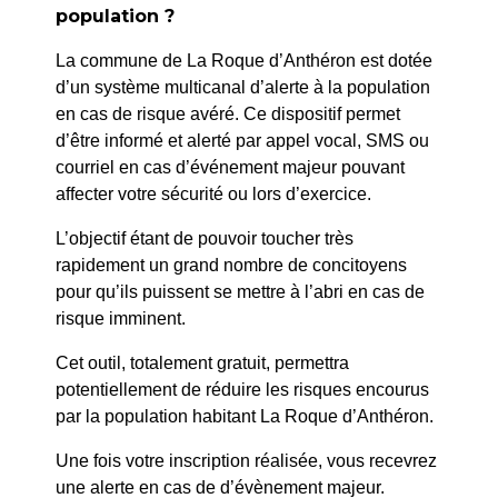
PRÉCÉDENT
population ?
078/2024 : VIA PATCH – Rue Général Bethouard et
La commune de La Roque d’Anthéron est dotée
Montée de la Carraire – Réfection Voirie
d’un système multicanal d’alerte à la population
en cas de risque avéré. Ce dispositif permet
SUIV
d’être informé et alerté par appel vocal, SMS ou
080/2024 : GRDF – Permission de Voirie – Place
courriel en cas d’événement majeur pouvant
Auguste Forbin – Branchement Gaz
affecter votre sécurité ou lors d’exercice.
L’objectif étant de pouvoir toucher très
rapidement un grand nombre de concitoyens
pour qu’ils puissent se mettre à l’abri en cas de
risque imminent.
Cet outil, totalement gratuit, permettra
potentiellement de réduire les risques encourus
par la population habitant La Roque d’Anthéron.
Une fois votre inscription réalisée, vous recevrez
une alerte en cas de d’évènement majeur.