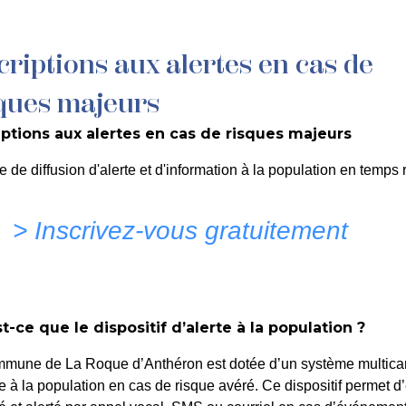
criptions aux alertes en cas de
MON QUOTIDIEN
DÉCOUVRIR LA ROQUE
C
ques majeurs
iptions aux alertes en cas de risques majeurs
 du marché de location s
e de diffusion d'alerte et d'information à la population en temps r
photocopieurs/impriman
> Inscrivez-vous gratuitement
itionnés connectés – mar
é
t-ce que le dispositif d’alerte à la population ?
mmune de La Roque d’Anthéron est dotée d’un système multica
te à la population en cas de risque avéré. Ce dispositif permet d’