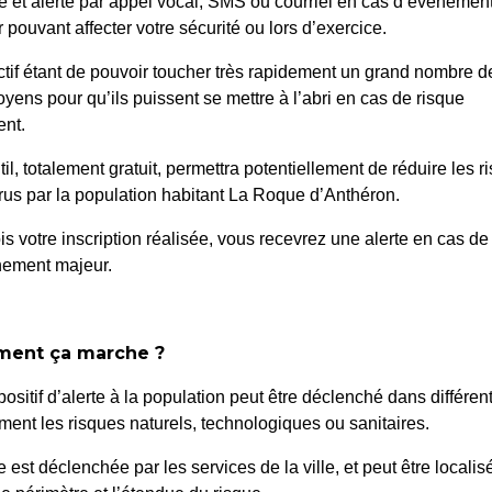
é et alerté par appel vocal, SMS ou courriel en cas d’événemen
 pouvant affecter votre sécurité ou lors d’exercice.
ctif étant de pouvoir toucher très rapidement un grand nombre d
oyens pour qu’ils puissent se mettre à l’abri en cas de risque
nt.
til, totalement gratuit, permettra potentiellement de réduire les r
us par la population habitant La Roque d’Anthéron.
is votre inscription réalisée, vous recevrez une alerte en cas de
nement majeur.
e à la reprise de 41
09/25 – approb
l – signature du
temporaire d’occupatio
ent ça marche ?
positif d’alerte à la population peut être déclenché dans différen
ent les risques naturels, technologiques ou sanitaires.
te est déclenchée par les services de la ville, et peut être localis