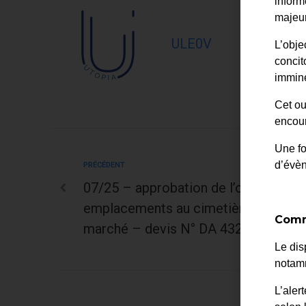
inform
majeur
ULE0V
L’obje
concit
immine
Cet ou
encour
Une fo
d’évè
PRÉCÉDENT
07/25 – approbation de l’offre relativ
emplacements au cimetière communa
Comm
marché – devis N° DA 432
Le dis
notamm
L’aler