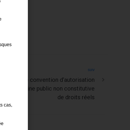
t
e
isques
SUIV
ation d’une convention d’autorisation
n du domaine public non constitutive
de droits réels
ts cas,
ée