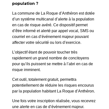
PRÉCÉDENT
population ?
089/2024 : Approbation du Plan Communal de
La commune de La Roque d’Anthéron est dotée
Sauvegarde
d’un système multicanal d’alerte à la population
en cas de risque avéré. Ce dispositif permet
SUIV
d’être informé et alerté par appel vocal, SMS ou
092/2024 : BRONZO – Rue Jean Monnet – Travaux
courriel en cas d’événement majeur pouvant
EU et EP
affecter votre sécurité ou lors d’exercice.
L’objectif étant de pouvoir toucher très
rapidement un grand nombre de concitoyens
pour qu’ils puissent se mettre à l’abri en cas de
risque imminent.
Cet outil, totalement gratuit, permettra
potentiellement de réduire les risques encourus
par la population habitant La Roque d’Anthéron.
Une fois votre inscription réalisée, vous recevrez
une alerte en cas de d’évènement majeur.