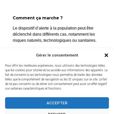
Comment ça marche ?
La Roque d’Anthéron
Le dispositif d’alerte à la population peut être
2 avenue de l’Europe Unie,
déclenché dans différents cas, notamment les
13640 La Roque d’Anthéron
risques naturels, technologiques ou sanitaires.
04 42 95 70 70
L’alerte est déclenchée par les services de la
Gérer le consentement
ville, et peut être localisée selon le périmètre et
Nous contacter
Horaires d'ouverture
l’étendue du risque.
Pour offrir les meilleures expériences, nous utilisons des technologies telles
Du lundi au jeudi :
que les cookies pour stocker et/ou accéder aux informations des appareils. Le
Prenez quelques minutes pour vous inscrire et
fait de consentir à ces technologies nous permettra de traiter des données
de 8h30 à 11h30 et de 14h à 16h
bénéficier gratuitement de ce service d’alerte :
telles que le comportement de navigation ou les ID uniques sur ce site. Le fait
de ne pas consentir ou de retirer son consentement peut avoir un effet négatif
Le vendredi :
sur certaines caractéristiques et fonctions.
https://inscription.cedralis.com/laroquedanth
de 8h30 à 13h30
ACCEPTER
Crédits vidéo
Comment sont utilisées les données