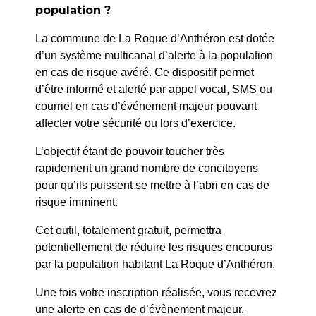
population ?
PRÉCÉDENT
La commune de La Roque d’Anthéron est dotée
113/2024 : SPGS – Commune – travaux
d’un système multicanal d’alerte à la population
Hydrocurage, ITV et Test Fumigation
en cas de risque avéré. Ce dispositif permet
d’être informé et alerté par appel vocal, SMS ou
courriel en cas d’événement majeur pouvant
SUIV
affecter votre sécurité ou lors d’exercice.
115/2024 : ENSIO – Rue Casimir Mouton –
Raccordement Electrique
L’objectif étant de pouvoir toucher très
rapidement un grand nombre de concitoyens
pour qu’ils puissent se mettre à l’abri en cas de
risque imminent.
Cet outil, totalement gratuit, permettra
potentiellement de réduire les risques encourus
par la population habitant La Roque d’Anthéron.
Une fois votre inscription réalisée, vous recevrez
une alerte en cas de d’évènement majeur.