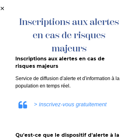
contenu
principal
Inscriptions aux alertes
en cas de risques
114/2024 : ENEDIS – Permission de
Voirie – rue Casimir Mouton – Réseau
majeurs
BT
Inscriptions aux alertes en cas de
risques majeurs
Service de diffusion d'alerte et d'information à la
population en temps réel.
ULE0V
> Inscrivez-vous gratuitement
Qu’est-ce que le dispositif d’alerte à la