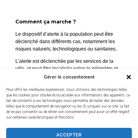
Comment ça marche ?
Le dispositif d’alerte à la population peut être
La Roque d’Anthéron
déclenché dans différents cas, notamment les
2 avenue de l’Europe Unie,
risques naturels, technologiques ou sanitaires.
13640 La Roque d’Anthéron
L’alerte est déclenchée par les services de la
04 42 95 70 70
ville, et peut être localisée selon le périmètre et
l’étendue du risque.
Gérer le consentement
Nous contacter
Horaires d'ouverture
Prenez quelques minutes pour vous inscrire et
Pour offrir les meilleures expériences, nous utilisons des technologies telles
Du lundi au jeudi :
que les cookies pour stocker et/ou accéder aux informations des appareils. Le
bénéficier gratuitement de ce service d’alerte :
fait de consentir à ces technologies nous permettra de traiter des données
de 8h30 à 11h30 et de 14h à 16h
telles que le comportement de navigation ou les ID uniques sur ce site. Le fait
https://inscription.cedralis.com/laroquedanth
de ne pas consentir ou de retirer son consentement peut avoir un effet négatif
Le vendredi :
sur certaines caractéristiques et fonctions.
de 8h30 à 13h30
Comment sont utilisées les données
ACCEPTER
Crédits vidéo