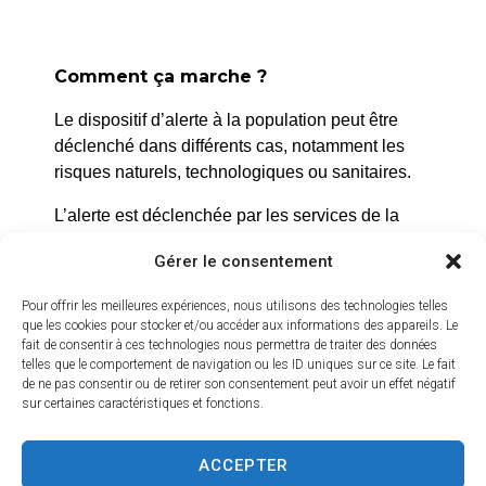
Comment ça marche ?
La Roque d’Anthéron
Le dispositif d’alerte à la population peut être
déclenché dans différents cas, notamment les
2 avenue de l’Europe Unie,
risques naturels, technologiques ou sanitaires.
13640 La Roque d’Anthéron
L’alerte est déclenchée par les services de la
04 42 95 70 70
ville, et peut être localisée selon le périmètre et
Gérer le consentement
l’étendue du risque.
Nous contacter
Horaires d'ouverture
Pour offrir les meilleures expériences, nous utilisons des technologies telles
Prenez quelques minutes pour vous inscrire et
Du lundi au jeudi :
que les cookies pour stocker et/ou accéder aux informations des appareils. Le
bénéficier gratuitement de ce service d’alerte :
fait de consentir à ces technologies nous permettra de traiter des données
de 8h30 à 11h30 et de 14h à 16h
telles que le comportement de navigation ou les ID uniques sur ce site. Le fait
https://inscription.cedralis.com/laroquedanth
de ne pas consentir ou de retirer son consentement peut avoir un effet négatif
Le vendredi :
sur certaines caractéristiques et fonctions.
de 8h30 à 13h30
ACCEPTER
Crédits vidéo
Comment sont utilisées les données