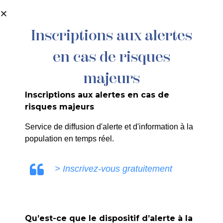
contenu
principal
Inscriptions aux alertes
en cas de risques
13/24 SG : AYME Michel – Délégation
de Fonction – Mariage.
majeurs
Inscriptions aux alertes en cas de
risques majeurs
Service de diffusion d'alerte et d'information à la
population en temps réel.
ULE0V
> Inscrivez-vous gratuitement
Qu’est-ce que le dispositif d’alerte à la