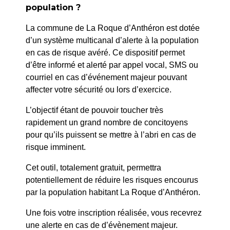
PRÉCÉDENT
population ?
12/24 : Arrêté du Maire donnant délégation de
La commune de La Roque d’Anthéron est dotée
signature au Directeur du Pôle Opérationnel –
d’un système multicanal d’alerte à la population
affaires urbanisme
en cas de risque avéré. Ce dispositif permet
d’être informé et alerté par appel vocal, SMS ou
SUIV
courriel en cas d’événement majeur pouvant
235/24 PM : Arrêté portant délégation du Maire en
affecter votre sécurité ou lors d’exercice.
matière funéraire à un agent de Police Municipale
L’objectif étant de pouvoir toucher très
rapidement un grand nombre de concitoyens
pour qu’ils puissent se mettre à l’abri en cas de
risque imminent.
Cet outil, totalement gratuit, permettra
potentiellement de réduire les risques encourus
par la population habitant La Roque d’Anthéron.
Une fois votre inscription réalisée, vous recevrez
une alerte en cas de d’évènement majeur.