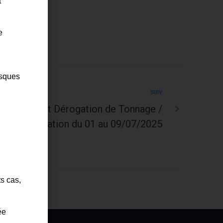
t
e
isques
SUIV
M – Portant Dérogation de Tonnage /
Circulation du 01 au 09/07/2025
ts cas,
ée