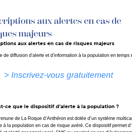
criptions aux alertes en cas de
MON QUOTIDIEN
DÉCOUVRIR LA ROQUE
C
ques majeurs
iptions aux alertes en cas de risques majeurs
rtant Restriction de Circ
e de diffusion d'alerte et d'information à la population en temps r
P.ONORATINI – 45ème Fes
> Inscrivez-vous gratuitement
t-ce que le dispositif d’alerte à la population ?
mmune de La Roque d’Anthéron est dotée d’un système multica
te à la population en cas de risque avéré. Ce dispositif permet d’