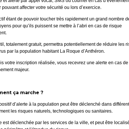
é et alerté par appel vocal, SMS ou courriel en cas d’événemen
 pouvant affecter votre sécurité ou lors d’exercice.
ctif étant de pouvoir toucher très rapidement un grand nombre d
oyens pour qu’ils puissent se mettre à l’abri en cas de risque
nt.
til, totalement gratuit, permettra potentiellement de réduire les r
us par la population habitant La Roque d’Anthéron.
ons d’Accessibilité aux
161 / 2025 – P
is votre inscription réalisée, vous recevrez une alerte en cas de
nement majeur.
ival International de
ent ça marche ?
positif d’alerte à la population peut être déclenché dans différen
ent les risques naturels, technologiques ou sanitaires.
te est déclenchée par les services de la ville, et peut être localis