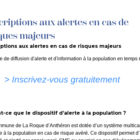
criptions aux alertes en cas de
MON QUOTIDIEN
DÉCOUVRIR LA ROQUE
C
ques majeurs
iptions aux alertes en cas de risques majeurs
n de Stationnement – Auto
e de diffusion d'alerte et d'information à la population en temps r
que – Forum des Associat
> Inscrivez-vous gratuitement
portif et Culturel Marcel
t-ce que le dispositif d’alerte à la population ?
mmune de La Roque d’Anthéron est dotée d’un système multica
te à la population en cas de risque avéré. Ce dispositif permet d’