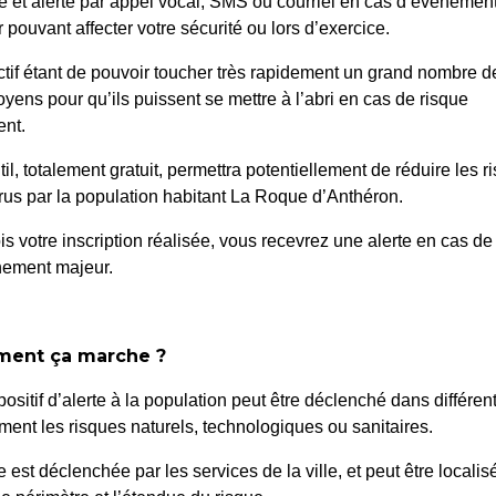
é et alerté par appel vocal, SMS ou courriel en cas d’événemen
 pouvant affecter votre sécurité ou lors d’exercice.
ctif étant de pouvoir toucher très rapidement un grand nombre d
oyens pour qu’ils puissent se mettre à l’abri en cas de risque
nt.
til, totalement gratuit, permettra potentiellement de réduire les r
us par la population habitant La Roque d’Anthéron.
 Stationnement – Réseau
171/2024 
is votre inscription réalisée, vous recevrez une alerte en cas de
nement majeur.
STATIONNEMENT
ECHAFFAUDAGE POUR
NA
ent ça marche ?
positif d’alerte à la population peut être déclenché dans différen
ent les risques naturels, technologiques ou sanitaires.
te est déclenchée par les services de la ville, et peut être localis