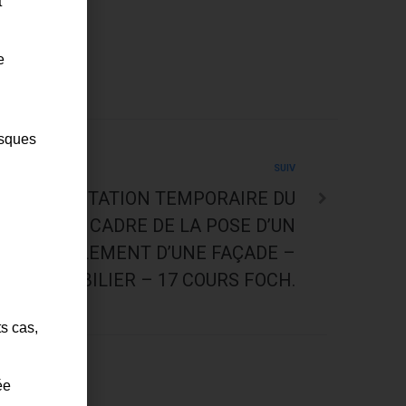
t
e
isques
SUIV
: REGLEMENTATION TEMPORAIRE DU
 DANS LE CADRE DE LA POSE D’UN
 LE RAVALEMENT D’UNE FAÇADE –
TIS IMMOBILIER – 17 COURS FOCH.
ts cas,
ée