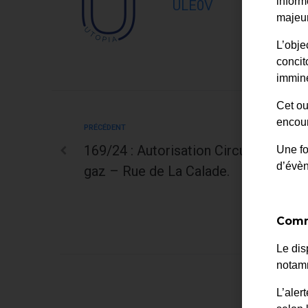
inform
ULE0V
majeur
L’obje
concit
immine
Cet ou
encour
PRÉCÉDENT
169/24 : Autorisation Circulation et
Une fo
d’évè
gaz – Rue de La Calade.
Comm
Le dis
notamm
L’aler