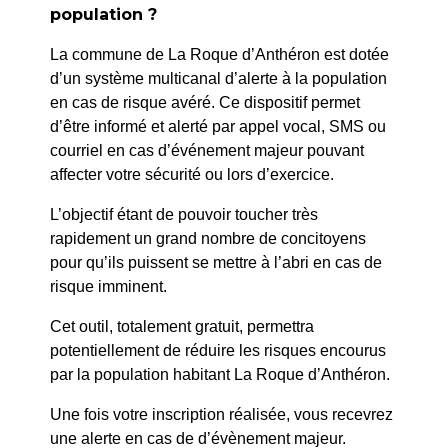
PRÉCÉDENT
population ?
222/2024 : LION’S CLUB – Débit de Boissons –
La commune de La Roque d’Anthéron est dotée
Téléthon – 29 et 30 novembre 2024
d’un système multicanal d’alerte à la population
en cas de risque avéré. Ce dispositif permet
SUIV
d’être informé et alerté par appel vocal, SMS ou
172/2024 : Sté CONCEPT Habitat – Bd de Craponne
courriel en cas d’événement majeur pouvant
– Echafaudage
affecter votre sécurité ou lors d’exercice.
L’objectif étant de pouvoir toucher très
rapidement un grand nombre de concitoyens
pour qu’ils puissent se mettre à l’abri en cas de
risque imminent.
Cet outil, totalement gratuit, permettra
potentiellement de réduire les risques encourus
par la population habitant La Roque d’Anthéron.
Une fois votre inscription réalisée, vous recevrez
une alerte en cas de d’évènement majeur.