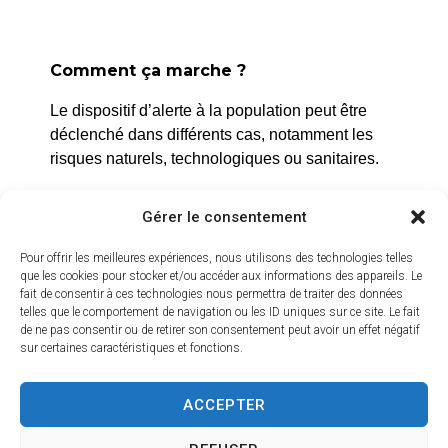
Comment ça marche ?
La Roque d’Anthéron
Le dispositif d’alerte à la population peut être
2 avenue de l’Europe Unie,
déclenché dans différents cas, notamment les
13640 La Roque d’Anthéron
risques naturels, technologiques ou sanitaires.
04 42 95 70 70
L’alerte est déclenchée par les services de la
Gérer le consentement
ville, et peut être localisée selon le périmètre et
Nous contacter
Horaires d'ouverture
l’étendue du risque.
Pour offrir les meilleures expériences, nous utilisons des technologies telles
Du lundi au jeudi :
que les cookies pour stocker et/ou accéder aux informations des appareils. Le
Prenez quelques minutes pour vous inscrire et
fait de consentir à ces technologies nous permettra de traiter des données
de 8h30 à 11h30 et de 14h à 16h
bénéficier gratuitement de ce service d’alerte :
telles que le comportement de navigation ou les ID uniques sur ce site. Le fait
de ne pas consentir ou de retirer son consentement peut avoir un effet négatif
Le vendredi :
sur certaines caractéristiques et fonctions.
https://inscription.cedralis.com/laroquedanth
de 8h30 à 13h30
ACCEPTER
Crédits vidéo
Comment sont utilisées les données