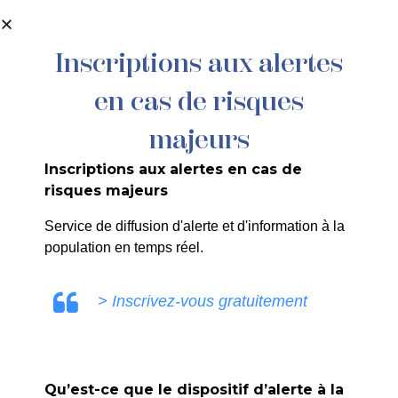
contenu
principal
Inscriptions aux alertes
en cas de risques
171/2024 : Charpentier du Lubéron –
Cours Foch – Echafaudage
majeurs
Inscriptions aux alertes en cas de
risques majeurs
Service de diffusion d'alerte et d'information à la
population en temps réel.
ULE0V
> Inscrivez-vous gratuitement
Qu’est-ce que le dispositif d’alerte à la