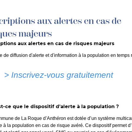
criptions aux alertes en cas de
MON QUOTIDIEN
DÉCOUVRIR LA ROQUE
C
ques majeurs
iptions aux alertes en cas de risques majeurs
PORTANT AUTORISATION 
e de diffusion d'alerte et d'information à la population en temps r
MAINE PUBLIC – COURS
> Inscrivez-vous gratuitement
DOLMETTA – FESTI’FAMI
t-ce que le dispositif d’alerte à la population ?
mmune de La Roque d’Anthéron est dotée d’un système multica
te à la population en cas de risque avéré. Ce dispositif permet d’