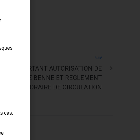
t
e
isques
SUIV
ARRÊTÉ PORTANT AUTORISATION DE
ENT D’UNE BENNE ET REGLEMENT
TEMPORAIRE DE CIRCULATION
ts cas,
ée