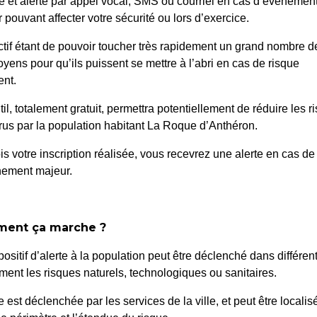
é et alerté par appel vocal, SMS ou courriel en cas d’événemen
 pouvant affecter votre sécurité ou lors d’exercice.
ctif étant de pouvoir toucher très rapidement un grand nombre d
oyens pour qu’ils puissent se mettre à l’abri en cas de risque
nt.
til, totalement gratuit, permettra potentiellement de réduire les r
us par la population habitant La Roque d’Anthéron.
ISATION
190/26 – 
is votre inscription réalisée, vous recevrez une alerte en cas de
nement majeur.
OMAINE TERRAIN
STATIONNEM
IER COURS FITNESS
ent ça marche ?
positif d’alerte à la population peut être déclenché dans différen
ent les risques naturels, technologiques ou sanitaires.
te est déclenchée par les services de la ville, et peut être localis