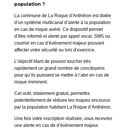
population ?
La commune de La Roque d’Anthéron est dotée
d’un système multicanal d’alerte à la population
en cas de risque avéré. Ce dispositif permet
d’être informé et alerté par appel vocal, SMS ou
courriel en cas d’événement majeur pouvant
affecter votre sécurité ou lors d’exercice.
PRÉCÉDENT
209/26 – ARRÊTÉ PORTANT AUTORISATION
L’objectif étant de pouvoir toucher très
D’OCCUPATION DU DOMAINE PUBLIC ET
rapidement un grand nombre de concitoyens
RÉSERVATION DE STATIONNEMENT – 21 RUE
pour qu’ils puissent se mettre à l’abri en cas de
GEORGES CLÉMENCEAU
risque imminent.
Cet outil, totalement gratuit, permettra
SUIV
potentiellement de réduire les risques encourus
198/26 – ARRÊTÉ PORTANT DÉROGATION DE
par la population habitant La Roque d’Anthéron.
TONNAGE DE CIRCULATION ET STATIONNEMENT
Une fois votre inscription réalisée, vous recevrez
une alerte en cas de d’évènement majeur.