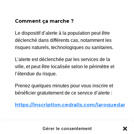
Comment ça marche ?
Le dispositif d’alerte à la population peut être
déclenché dans différents cas, notamment les
risques naturels, technologiques ou sanitaires.
L’alerte est déclenchée par les services de la
ville, et peut être localisée selon le périmètre et
l’étendue du risque.
Prenez quelques minutes pour vous inscrire et
La Roque d’Anthéron
bénéficier gratuitement de ce service d’alerte :
2 avenue de l’Europe Unie,
https://inscription.cedralis.com/laroquedanth
13640 La Roque d’Anthéron
04 42 95 70 70
Comment sont utilisées les données
Gérer le consentement
Nous contacter