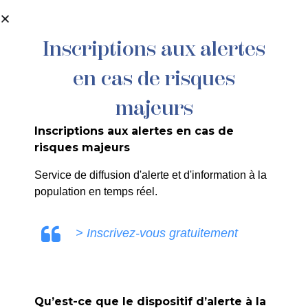
contenu
principal
Inscriptions aux alertes
en cas de risques
201/26 – ARRÊTÉ PORTANT
RESTRICTION DE CIRCULATION ET
majeurs
STATIONNEMENT ABORDS DU
Inscriptions aux alertes en cas de
MONUMENT AUX MORTS – PLACE
risques majeurs
HENRY DE GROUX
Service de diffusion d'alerte et d'information à la
COMMEMORATIONS DES 12 & 18 JUIN
population en temps réel.
2026
> Inscrivez-vous gratuitement
Qu’est-ce que le dispositif d’alerte à la
SANDRINE RUIZ