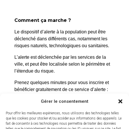
Comment ça marche ?
Le dispositif d’alerte à la population peut être
déclenché dans différents cas, notamment les
risques naturels, technologiques ou sanitaires.
L’alerte est déclenchée par les services de la
La Roque d’Anthéron
ville, et peut être localisée selon le périmètre et
l’étendue du risque.
2 avenue de l’Europe Unie,
13640 La Roque d’Anthéron
Prenez quelques minutes pour vous inscrire et
bénéficier gratuitement de ce service d’alerte :
04 42 95 70 70
https://inscription.cedralis.com/laroquedanth
Gérer le consentement
Nous contacter
Horaires d'ouverture
Pour offrir les meilleures expériences, nous utilisons des technologies telles
Du lundi au jeudi :
que les cookies pour stocker et/ou accéder aux informations des appareils. Le
Comment sont utilisées les données
fait de consentir à ces technologies nous permettra de traiter des données
de 8h30 à 11h30 et de 14h à 16h
telles que le comportement de navigation ou les ID uniques sur ce site. Le fait