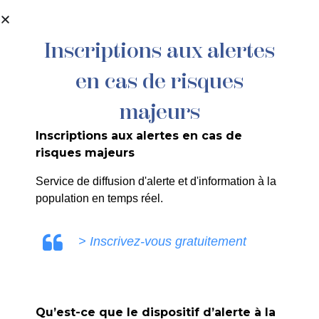
contenu
principal
Inscriptions aux alertes
en cas de risques
21/25 SG – ARRETE PORTANT
REGLEMENT INTERIEUR DU COMITE
majeurs
COMMUNAL DES FEUX DE FORET ET
Inscriptions aux alertes en cas de
DE LA RESERVE COMMUNALE DE
risques majeurs
SECURITE CIVILE
Service de diffusion d'alerte et d'information à la
population en temps réel.
> Inscrivez-vous gratuitement
COMMUNICATION LA ROQUE
D'ANTHERON
Qu’est-ce que le dispositif d’alerte à la