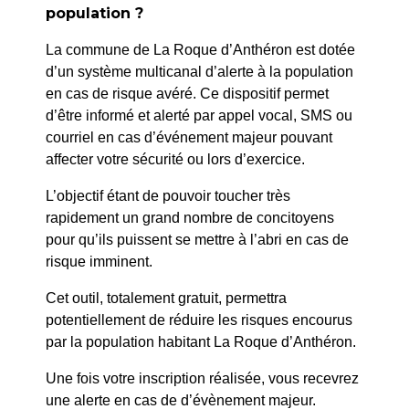
population ?
La commune de La Roque d’Anthéron est dotée
PRÉCÉDENT
d’un système multicanal d’alerte à la population
en cas de risque avéré. Ce dispositif permet
249/2025 – PM – PORTANT AUTORISATION
d’être informé et alerté par appel vocal, SMS ou
TEMPORAIRE D’OCCUPATION DU DOMAINE
courriel en cas d’événement majeur pouvant
PUBLIC LE 25/10/2025
affecter votre sécurité ou lors d’exercice.
SUIV
L’objectif étant de pouvoir toucher très
252 / 2025 – PM – PORTANT RESTRICTION DE
rapidement un grand nombre de concitoyens
STATIONNEMENT ET CIRCULATION +
pour qu’ils puissent se mettre à l’abri en cas de
AUTORISATION D’OCCUPATION DU DOMAINE
risque imminent.
PUBLIC DU 31/10/2025 AU 01/11/2025
Cet outil, totalement gratuit, permettra
potentiellement de réduire les risques encourus
par la population habitant La Roque d’Anthéron.
Une fois votre inscription réalisée, vous recevrez
une alerte en cas de d’évènement majeur.