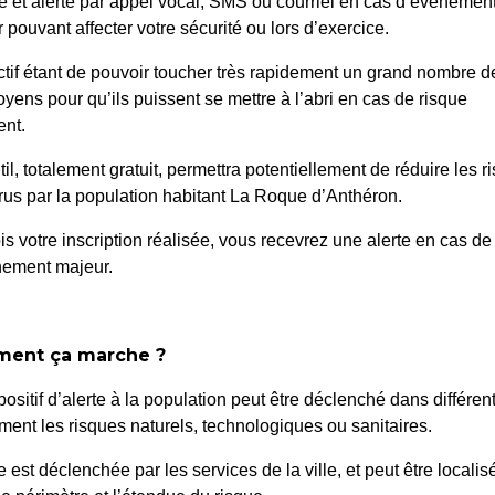
é et alerté par appel vocal, SMS ou courriel en cas d’événemen
 pouvant affecter votre sécurité ou lors d’exercice.
ctif étant de pouvoir toucher très rapidement un grand nombre d
oyens pour qu’ils puissent se mettre à l’abri en cas de risque
nt.
til, totalement gratuit, permettra potentiellement de réduire les r
us par la population habitant La Roque d’Anthéron.
ICTION DE
209/26
is votre inscription réalisée, vous recevrez une alerte en cas de
nement majeur.
 DE L’OLIVIER
D’OCCUPATION DU DO
OURISME DE LA BAUME
STATIONNEMENT
ent ça marche ?
positif d’alerte à la population peut être déclenché dans différen
ent les risques naturels, technologiques ou sanitaires.
te est déclenchée par les services de la ville, et peut être localis