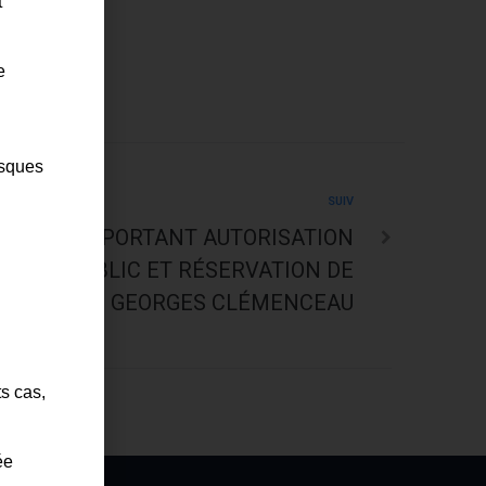
t
e
isques
SUIV
 – ARRÊTÉ PORTANT AUTORISATION
MAINE PUBLIC ET RÉSERVATION DE
 – 21 RUE GEORGES CLÉMENCEAU
ts cas,
ée