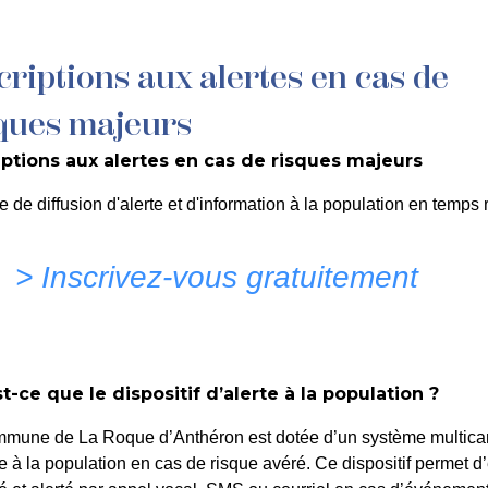
criptions aux alertes en cas de
MON QUOTIDIEN
DÉCOUVRIR LA ROQUE
C
ques majeurs
iptions aux alertes en cas de risques majeurs
PORTANT AUTORISATION 
e de diffusion d'alerte et d'information à la population en temps r
ERRASSE – ÉTALAGE C
> Inscrivez-vous gratuitement
MATION
t-ce que le dispositif d’alerte à la population ?
mmune de La Roque d’Anthéron est dotée d’un système multica
te à la population en cas de risque avéré. Ce dispositif permet d’