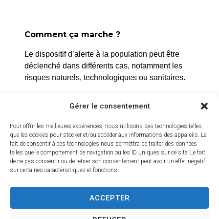
Comment ça marche ?
La Roque d’Anthéron
Le dispositif d’alerte à la population peut être
2 avenue de l’Europe Unie,
déclenché dans différents cas, notamment les
13640 La Roque d’Anthéron
risques naturels, technologiques ou sanitaires.
04 42 95 70 70
L’alerte est déclenchée par les services de la
Gérer le consentement
ville, et peut être localisée selon le périmètre et
Nous contacter
Horaires d'ouverture
l’étendue du risque.
Pour offrir les meilleures expériences, nous utilisons des technologies telles
Du lundi au jeudi :
que les cookies pour stocker et/ou accéder aux informations des appareils. Le
Prenez quelques minutes pour vous inscrire et
fait de consentir à ces technologies nous permettra de traiter des données
de 8h30 à 11h30 et de 14h à 16h
bénéficier gratuitement de ce service d’alerte :
telles que le comportement de navigation ou les ID uniques sur ce site. Le fait
de ne pas consentir ou de retirer son consentement peut avoir un effet négatif
Le vendredi :
sur certaines caractéristiques et fonctions.
https://inscription.cedralis.com/laroquedanth
de 8h30 à 13h30
ACCEPTER
Crédits vidéo
Comment sont utilisées les données