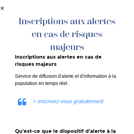
contenu
principal
Inscriptions aux alertes
en cas de risques
215/2024 : Les Déménageurs Bretons
– Bd de la Paix
majeurs
Inscriptions aux alertes en cas de
risques majeurs
Service de diffusion d'alerte et d'information à la
population en temps réel.
ULE0V
> Inscrivez-vous gratuitement
Qu’est-ce que le dispositif d’alerte à la