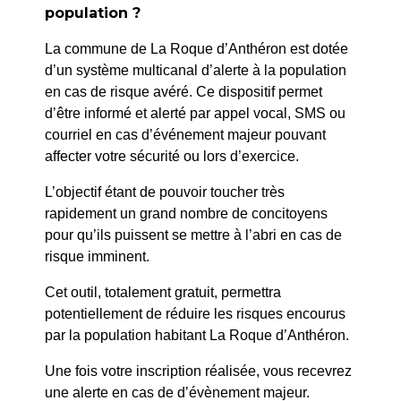
PRÉCÉDENT
population ?
214/2024 : Trésor d’Histoire – Crs Foch et contre-
La commune de La Roque d’Anthéron est dotée
Allée, Place Dolmetta
d’un système multicanal d’alerte à la population
en cas de risque avéré. Ce dispositif permet
SUIV
d’être informé et alerté par appel vocal, SMS ou
217/2024 : Trésor d’Histoire – Contre Allée et Cours
courriel en cas d’événement majeur pouvant
Foch – 3 Novembre 2024
affecter votre sécurité ou lors d’exercice.
L’objectif étant de pouvoir toucher très
rapidement un grand nombre de concitoyens
pour qu’ils puissent se mettre à l’abri en cas de
risque imminent.
Cet outil, totalement gratuit, permettra
potentiellement de réduire les risques encourus
par la population habitant La Roque d’Anthéron.
Une fois votre inscription réalisée, vous recevrez
une alerte en cas de d’évènement majeur.