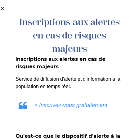
contenu
principal
Inscriptions aux alertes
en cas de risques
227/2025 – PM – MISE EN DEMEURE
SOUS PEINE D’ASTREINTE ET/OU
majeurs
TRAVAUX D’OFFICE – MISE EN
Inscriptions aux alertes en cas de
SÉCURITÉ – PROCÉDURE ORDINAIRE
risques majeurs
–
Service de diffusion d'alerte et d'information à la
population en temps réel.
> Inscrivez-vous gratuitement
SANDRINE RUIZ
Qu’est-ce que le dispositif d’alerte à la