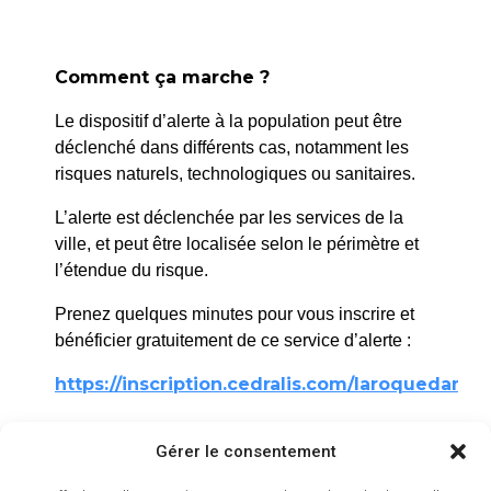
Comment ça marche ?
Le dispositif d’alerte à la population peut être
déclenché dans différents cas, notamment les
risques naturels, technologiques ou sanitaires.
L’alerte est déclenchée par les services de la
ville, et peut être localisée selon le périmètre et
l’étendue du risque.
La Roque d’Anthéron
Prenez quelques minutes pour vous inscrire et
bénéficier gratuitement de ce service d’alerte :
2 avenue de l’Europe Unie,
13640 La Roque d’Anthéron
https://inscription.cedralis.com/laroquedanth
04 42 95 70 70
Gérer le consentement
Nous contacter
Comment sont utilisées les données
Horaires d'ouverture