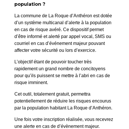
population ?
La commune de La Roque d’Anthéron est dotée
d’un système multicanal d’alerte à la population
en cas de risque avéré. Ce dispositif permet
PRÉCÉDENT
d’être informé et alerté par appel vocal, SMS ou
208 / 25 – PM – ARRÊTÉ PORTANT AUTORISATION
courriel en cas d’événement majeur pouvant
D’OCCUPATION DU DOMAINE PUBLIC –
affecter votre sécurité ou lors d’exercice.
RESTRICTION DE STATIONNEMENT ET DE
CIRCULATION LE 27/09/2025 – LES VIRADES DE
L’objectif étant de pouvoir toucher très
L’ESPOR
rapidement un grand nombre de concitoyens
pour qu’ils puissent se mettre à l’abri en cas de
risque imminent.
SUIV
225/2025 – PM – ARRÊTÉ PORTANT RESTRICTION
Cet outil, totalement gratuit, permettra
DE CIRCUALTION ET STATIONNEMENT – 22 AV
potentiellement de réduire les risques encourus
SILVACANE
par la population habitant La Roque d’Anthéron.
Une fois votre inscription réalisée, vous recevrez
une alerte en cas de d’évènement majeur.