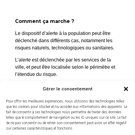
Comment ça marche ?
Le dispositif d’alerte à la population peut être
déclenché dans différents cas, notamment les
risques naturels, technologiques ou sanitaires.
La Roque d’Anthéron
2 avenue de l’Europe Unie,
L’alerte est déclenchée par les services de la
ville, et peut être localisée selon le périmètre et
13640 La Roque d’Anthéron
l’étendue du risque.
04 42 95 70 70
Prenez quelques minutes pour vous inscrire et
Gérer le consentement
Nous contacter
bénéficier gratuitement de ce service d’alerte :
Horaires d'ouverture
Pour offrir les meilleures expériences, nous utilisons des technologies telles
Du lundi au jeudi :
https://inscription.cedralis.com/laroquedanth
que les cookies pour stocker et/ou accéder aux informations des appareils. Le
fait de consentir à ces technologies nous permettra de traiter des données
de 8h30 à 11h30 et de 14h à 16h
telles que le comportement de navigation ou les ID uniques sur ce site. Le fait
de ne pas consentir ou de retirer son consentement peut avoir un effet négatif
Le vendredi :
sur certaines caractéristiques et fonctions.
Comment sont utilisées les données
de 8h30 à 13h30