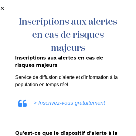
contenu
principal
Inscriptions aux alertes
en cas de risques
272/25 PM – ARRÊTE PORTANT
RÉSERVATION D’UN EMPLACEMENT
majeurs
DE STATIONNEMENT POUR LA
Inscriptions aux alertes en cas de
MAISON DES ADOLESCENTS
risques majeurs
Service de diffusion d'alerte et d'information à la
population en temps réel.
COMMUNICATION LA ROQUE
> Inscrivez-vous gratuitement
D'ANTHERON
Qu’est-ce que le dispositif d’alerte à la