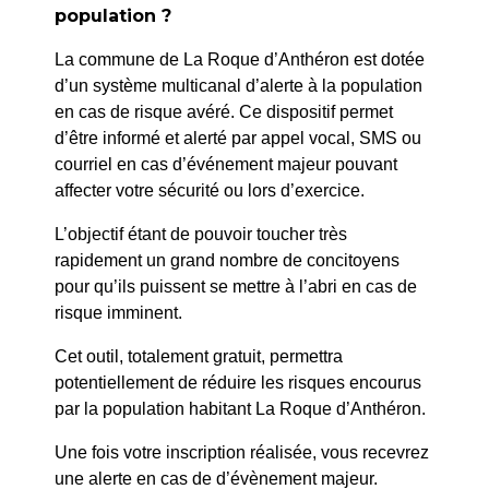
population ?
PRÉCÉDENT
La commune de La Roque d’Anthéron est dotée
266/A25-PM- ARRETE PORTANT DEROGATION DE
d’un système multicanal d’alerte à la population
TONNAGE DE CIRCULATION ET DE
en cas de risque avéré. Ce dispositif permet
STATIONNEMENT
d’être informé et alerté par appel vocal, SMS ou
courriel en cas d’événement majeur pouvant
SUIV
affecter votre sécurité ou lors d’exercice.
273-A25 PM – PORTANT RÉGLEMENTATION
L’objectif étant de pouvoir toucher très
PROVISOIRE DE LA CIRCULATION ET DU
rapidement un grand nombre de concitoyens
STATIONNEMENT A L’OCCASION DU TELETHON
pour qu’ils puissent se mettre à l’abri en cas de
risque imminent.
Cet outil, totalement gratuit, permettra
potentiellement de réduire les risques encourus
par la population habitant La Roque d’Anthéron.
Une fois votre inscription réalisée, vous recevrez
une alerte en cas de d’évènement majeur.