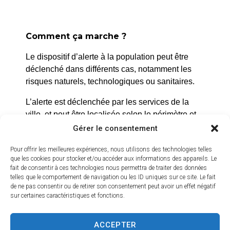
Comment ça marche ?
Le dispositif d’alerte à la population peut être
La Roque d’Anthéron
déclenché dans différents cas, notamment les
2 avenue de l’Europe Unie,
risques naturels, technologiques ou sanitaires.
13640 La Roque d’Anthéron
L’alerte est déclenchée par les services de la
04 42 95 70 70
ville, et peut être localisée selon le périmètre et
l’étendue du risque.
Gérer le consentement
Nous contacter
Horaires d'ouverture
Prenez quelques minutes pour vous inscrire et
Pour offrir les meilleures expériences, nous utilisons des technologies telles
Du lundi au jeudi :
que les cookies pour stocker et/ou accéder aux informations des appareils. Le
bénéficier gratuitement de ce service d’alerte :
fait de consentir à ces technologies nous permettra de traiter des données
de 8h30 à 11h30 et de 14h à 16h
telles que le comportement de navigation ou les ID uniques sur ce site. Le fait
https://inscription.cedralis.com/laroquedanth
de ne pas consentir ou de retirer son consentement peut avoir un effet négatif
Le vendredi :
sur certaines caractéristiques et fonctions.
de 8h30 à 13h30
Comment sont utilisées les données
ACCEPTER
Crédits vidéo