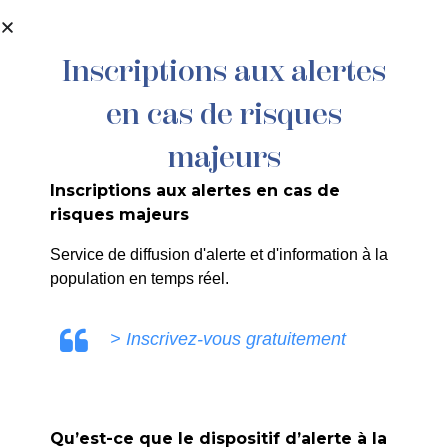
contenu
principal
Inscriptions aux alertes
en cas de risques
103/26 – ARRÊTÉ PORTANT
DÉLÉGATION EN MATIÈRE
majeurs
D’OPÉRATIONS FUNÉRAIRES
Inscriptions aux alertes en cas de
risques majeurs
Service de diffusion d'alerte et d'information à la
population en temps réel.
SANDRINE RUIZ
> Inscrivez-vous gratuitement
Qu’est-ce que le dispositif d’alerte à la