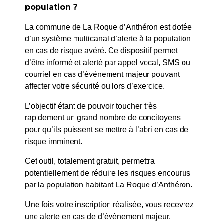
population ?
PRÉCÉDENT
La commune de La Roque d’Anthéron est dotée
66/26 – ARRÊTÉ DÉLÉGATION EN MATIÈRE
d’un système multicanal d’alerte à la population
D’OPÉRATIONS FUNÉRAIRES
en cas de risque avéré. Ce dispositif permet
d’être informé et alerté par appel vocal, SMS ou
courriel en cas d’événement majeur pouvant
SUIV
affecter votre sécurité ou lors d’exercice.
104/26 – ARRÊTÉ PORTANT DÉLÉGATION EN
MATIÈRE D’OPÉRATIONS FUNÉRAIRES
L’objectif étant de pouvoir toucher très
rapidement un grand nombre de concitoyens
pour qu’ils puissent se mettre à l’abri en cas de
risque imminent.
Cet outil, totalement gratuit, permettra
potentiellement de réduire les risques encourus
par la population habitant La Roque d’Anthéron.
Une fois votre inscription réalisée, vous recevrez
une alerte en cas de d’évènement majeur.