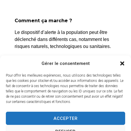
Comment ça marche ?
La Roque d’Anthéron
Le dispositif d’alerte à la population peut être
2 avenue de l’Europe Unie,
déclenché dans différents cas, notamment les
13640 La Roque d’Anthéron
risques naturels, technologiques ou sanitaires.
04 42 95 70 70
L’alerte est déclenchée par les services de la
Gérer le consentement
ville, et peut être localisée selon le périmètre et
Nous contacter
Horaires d'ouverture
l’étendue du risque.
Pour offrir les meilleures expériences, nous utilisons des technologies telles
Du lundi au jeudi :
que les cookies pour stocker et/ou accéder aux informations des appareils. Le
Prenez quelques minutes pour vous inscrire et
fait de consentir à ces technologies nous permettra de traiter des données
de 8h30 à 11h30 et de 14h à 16h
bénéficier gratuitement de ce service d’alerte :
telles que le comportement de navigation ou les ID uniques sur ce site. Le fait
de ne pas consentir ou de retirer son consentement peut avoir un effet négatif
Le vendredi :
sur certaines caractéristiques et fonctions.
https://inscription.cedralis.com/laroquedanth
de 8h30 à 13h30
ACCEPTER
Crédits vidéo
Comment sont utilisées les données