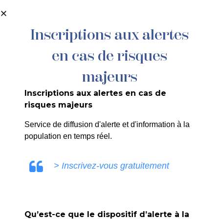
contenu
principal
Inscriptions aux alertes
en cas de risques
SG – 143/2025 – Changement d’un
modèle de véhicule équipé en Taxi
majeurs
Inscriptions aux alertes en cas de
risques majeurs
Service de diffusion d'alerte et d'information à la
population en temps réel.
SANDRINE RUIZ
> Inscrivez-vous gratuitement
Qu’est-ce que le dispositif d’alerte à la