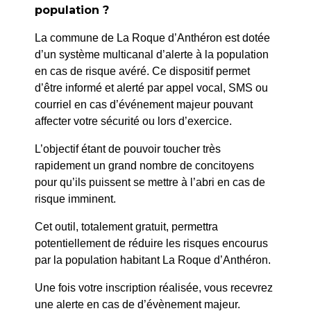
PRÉCÉDENT
population ?
PM – 147/2025 – Restriction de circulation et de
La commune de La Roque d’Anthéron est dotée
stationnement – 31 Av G. Clémenceau
d’un système multicanal d’alerte à la population
en cas de risque avéré. Ce dispositif permet
SUIV
d’être informé et alerté par appel vocal, SMS ou
PM – 142/2025 Restriction stationnement et
courriel en cas d’événement majeur pouvant
circulation Place H. de Groux
affecter votre sécurité ou lors d’exercice.
L’objectif étant de pouvoir toucher très
rapidement un grand nombre de concitoyens
pour qu’ils puissent se mettre à l’abri en cas de
risque imminent.
Cet outil, totalement gratuit, permettra
potentiellement de réduire les risques encourus
par la population habitant La Roque d’Anthéron.
Une fois votre inscription réalisée, vous recevrez
une alerte en cas de d’évènement majeur.