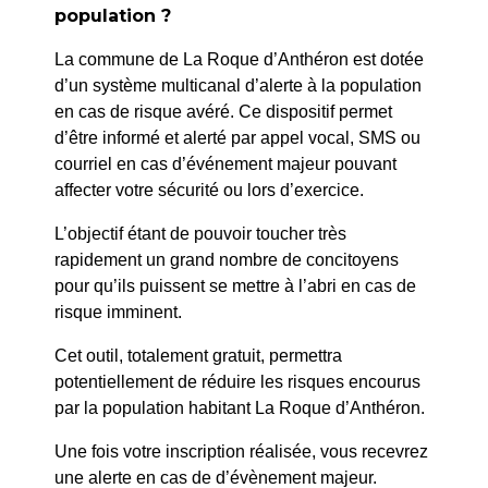
École Jules Ferry
population ?
La commune de La Roque d’Anthéron est dotée
d’un système multicanal d’alerte à la population
en cas de risque avéré. Ce dispositif permet
d’être informé et alerté par appel vocal, SMS ou
courriel en cas d’événement majeur pouvant
affecter votre sécurité ou lors d’exercice.
L’objectif étant de pouvoir toucher très
rapidement un grand nombre de concitoyens
pour qu’ils puissent se mettre à l’abri en cas de
risque imminent.
Cet outil, totalement gratuit, permettra
potentiellement de réduire les risques encourus
La Roque d’Anthéron
par la population habitant La Roque d’Anthéron.
2 avenue de l’Europe Unie,
Une fois votre inscription réalisée, vous recevrez
13640 La Roque d’Anthéron
une alerte en cas de d’évènement majeur.