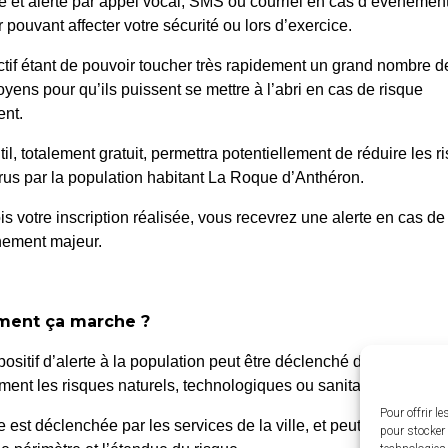
é et alerté par appel vocal, SMS ou courriel en cas d’événemen
 pouvant affecter votre sécurité ou lors d’exercice.
ctif étant de pouvoir toucher très rapidement un grand nombre d
oyens pour qu’ils puissent se mettre à l’abri en cas de risque
nt.
til, totalement gratuit, permettra potentiellement de réduire les r
us par la population habitant La Roque d’Anthéron.
is votre inscription réalisée, vous recevrez une alerte en cas de
nement majeur.
 Roque d’Anthéron
Horair
ent ça marche ?
Du lundi a
enue de l’Europe Unie,
positif d’alerte à la population peut être déclenché dans différen
de 8h30 à
0 La Roque d’Anthéron
ent les risques naturels, technologiques ou sanitaires.
4 42 95 70 70
Le vendred
Pour offrir l
te est déclenchée par les services de la ville, et peut être localis
pour stocker 
de 8h30 