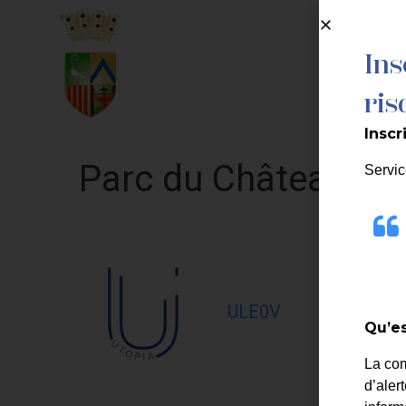
contenu
principal
Ins
MA MAIRIE
ris
Inscr
Parc du Château de 
Servic
ULE0V
Qu’es
La co
d’aler