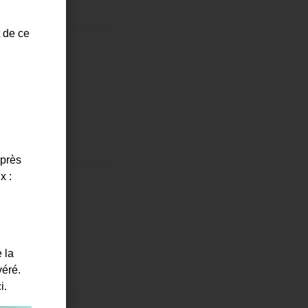
t de ce
uprès
x :
 la
véré.
i.