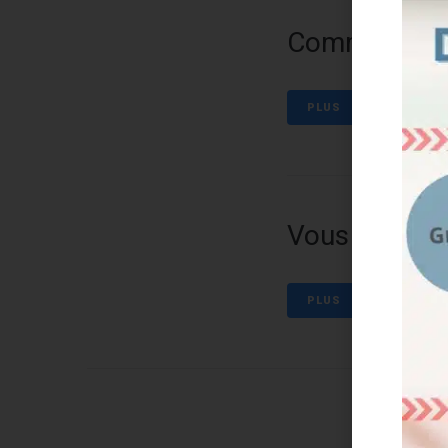
Commandez v
PLUS
Vous avez env
PLUS