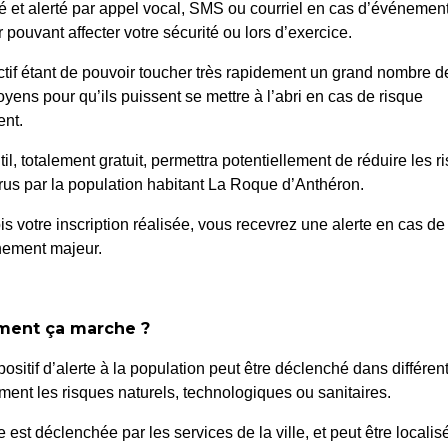
é et alerté par appel vocal, SMS ou courriel en cas d’événemen
 pouvant affecter votre sécurité ou lors d’exercice.
ctif étant de pouvoir toucher très rapidement un grand nombre d
oyens pour qu’ils puissent se mettre à l’abri en cas de risque
naturelle
nt.
til, totalement gratuit, permettra potentiellement de réduire les r
us par la population habitant La Roque d’Anthéron.
is votre inscription réalisée, vous recevrez une alerte en cas de
nement majeur.
ur la saison de chasse 2025-2026 à 
ent ça marche ?
positif d’alerte à la population peut être déclenché dans différen
ent les risques naturels, technologiques ou sanitaires.
te est déclenchée par les services de la ville, et peut être localis