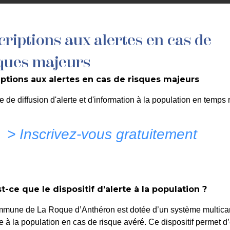
MON QUOTIDIEN
DÉCOUVRIR LA ROQUE
C
criptions aux alertes en cas de
ques majeurs
iptions aux alertes en cas de risques majeurs
e à la peste porcine africaine (PPA)
e de diffusion d'alerte et d'information à la population en temps r
> Inscrivez-vous gratuitement
t-ce que le dispositif d’alerte à la population ?
TE À L’ÉPISODE VENTEUX DU 26 MA
mmune de La Roque d’Anthéron est dotée d’un système multica
te à la population en cas de risque avéré. Ce dispositif permet d’