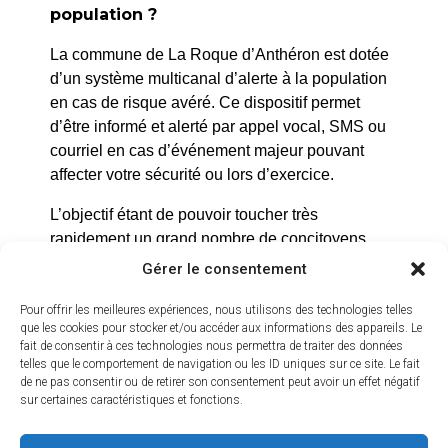
population ?
La commune de La Roque d’Anthéron est dotée
d’un système multicanal d’alerte à la population
en cas de risque avéré. Ce dispositif permet
d’être informé et alerté par appel vocal, SMS ou
La Roque d’Anthéron
courriel en cas d’événement majeur pouvant
2 avenue de l’Europe Unie,
affecter votre sécurité ou lors d’exercice.
13640 La Roque d’Anthéron
L’objectif étant de pouvoir toucher très
04 42 95 70 70
rapidement un grand nombre de concitoyens
pour qu’ils puissent se mettre à l’abri en cas de
Gérer le consentement
Nous contacter
risque imminent.
Horaires d'ouverture
Pour offrir les meilleures expériences, nous utilisons des technologies telles
Du lundi au jeudi :
Cet outil, totalement gratuit, permettra
que les cookies pour stocker et/ou accéder aux informations des appareils. Le
fait de consentir à ces technologies nous permettra de traiter des données
de 8h30 à 11h30 et de 14h à 16h
potentiellement de réduire les risques encourus
telles que le comportement de navigation ou les ID uniques sur ce site. Le fait
par la population habitant La Roque d’Anthéron.
de ne pas consentir ou de retirer son consentement peut avoir un effet négatif
Le vendredi :
sur certaines caractéristiques et fonctions.
Une fois votre inscription réalisée, vous recevrez
de 8h30 à 13h30
une alerte en cas de d’évènement majeur.