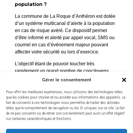
population ?
La commune de La Roque d’Anthéron est dotée
d’un système multicanal d’alerte à la population
en cas de risque avéré. Ce dispositif permet
d’être informé et alerté par appel vocal, SMS ou
La Roque d’Anthéron
courriel en cas d’événement majeur pouvant
2 avenue de l’Europe Unie,
affecter votre sécurité ou lors d’exercice.
13640 La Roque d’Anthéron
L’objectif étant de pouvoir toucher très
04 42 95 70 70
rapidement un grand nombre de concitoyens
pour qu’ils puissent se mettre à l’abri en cas de
Gérer le consentement
Nous contacter
risque imminent.
Horaires d'ouverture
Pour offrir les meilleures expériences, nous utilisons des technologies telles
Du lundi au jeudi :
Cet outil, totalement gratuit, permettra
que les cookies pour stocker et/ou accéder aux informations des appareils. Le
fait de consentir à ces technologies nous permettra de traiter des données
de 8h30 à 11h30 et de 14h à 16h
potentiellement de réduire les risques encourus
telles que le comportement de navigation ou les ID uniques sur ce site. Le fait
par la population habitant La Roque d’Anthéron.
de ne pas consentir ou de retirer son consentement peut avoir un effet négatif
Le vendredi :
sur certaines caractéristiques et fonctions.
Une fois votre inscription réalisée, vous recevrez
de 8h30 à 13h30
une alerte en cas de d’évènement majeur.