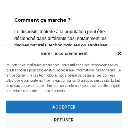
La Roque d’Anthéron
Comment ça marche ?
2 avenue de l’Europe Unie,
Le dispositif d’alerte à la population peut être
13640 La Roque d’Anthéron
déclenché dans différents cas, notamment les
04 42 95 70 70
risques naturels, technologiques ou sanitaires.
Gérer le consentement
Nous contacter
L’alerte est déclenchée par les services de la
Horaires d'ouverture
ville, et peut être localisée selon le périmètre et
Pour offrir les meilleures expériences, nous utilisons des technologies telles
Du lundi au jeudi :
l’étendue du risque.
que les cookies pour stocker et/ou accéder aux informations des appareils. Le
fait de consentir à ces technologies nous permettra de traiter des données
de 8h30 à 11h30 et de 14h à 16h
telles que le comportement de navigation ou les ID uniques sur ce site. Le fait
Prenez quelques minutes pour vous inscrire et
de ne pas consentir ou de retirer son consentement peut avoir un effet négatif
bénéficier gratuitement de ce service d’alerte :
Le vendredi :
sur certaines caractéristiques et fonctions.
de 8h30 à 13h30
https://inscription.cedralis.com/laroquedanth
ACCEPTER
Crédits vidéo
REFUSER
Comment sont utilisées les données