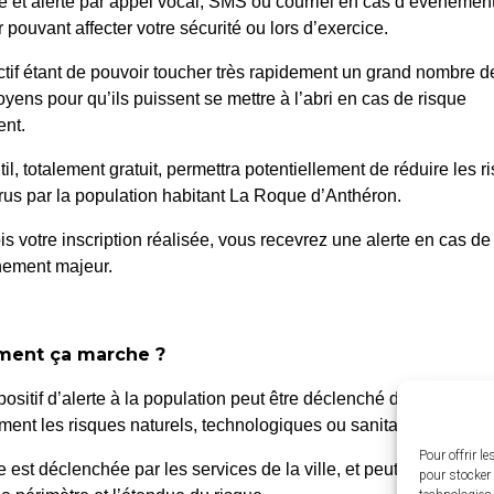
é et alerté par appel vocal, SMS ou courriel en cas d’événemen
 pouvant affecter votre sécurité ou lors d’exercice.
ctif étant de pouvoir toucher très rapidement un grand nombre d
oyens pour qu’ils puissent se mettre à l’abri en cas de risque
nt.
til, totalement gratuit, permettra potentiellement de réduire les r
us par la population habitant La Roque d’Anthéron.
is votre inscription réalisée, vous recevrez une alerte en cas de
nement majeur.
 Roque d’Anthéron
Horair
ent ça marche ?
Du lundi a
enue de l’Europe Unie,
positif d’alerte à la population peut être déclenché dans différen
de 8h30 à
0 La Roque d’Anthéron
ent les risques naturels, technologiques ou sanitaires.
4 42 95 70 70
Le vendred
Pour offrir l
te est déclenchée par les services de la ville, et peut être localis
pour stocker 
de 8h30 