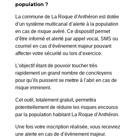
population ?
PRÉCÉDENT
La commune de La Roque d’Anthéron est dotée
12/26 – APPROBATION DE LA CONVENTION DE
d’un système multicanal d’alerte à la population
LOCATION DE L’ABBAYE DE SILVACANE MARIAGE
en cas de risque avéré. Ce dispositif permet
DU 27 JUIN 2026
d’être informé et alerté par appel vocal, SMS ou
courriel en cas d’événement majeur pouvant
SUIV
affecter votre sécurité ou lors d’exercice.
15/26 – DEMANDE D’AIDE FINANCIERE AU
L’objectif étant de pouvoir toucher très
DEPARTEMENT DES BOUCHES-DU-RHONE ET A LA
rapidement un grand nombre de concitoyens
REGION PACA POUR LA RESTAURATION DE LA
pour qu’ils puissent se mettre à l’abri en cas de
TOITURE ET DE L’HORLOGE DE L’ANCIENNE MAIRIE
risque imminent.
Cet outil, totalement gratuit, permettra
potentiellement de réduire les risques encourus
par la population habitant La Roque d’Anthéron.
Une fois votre inscription réalisée, vous recevrez
une alerte en cas de d’évènement majeur.