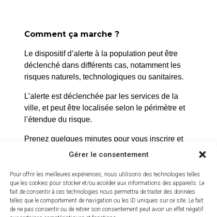
Comment ça marche ?
Le dispositif d’alerte à la population peut être
déclenché dans différents cas, notamment les
risques naturels, technologiques ou sanitaires.
La Roque d’Anthéron
L’alerte est déclenchée par les services de la
2 avenue de l’Europe Unie,
ville, et peut être localisée selon le périmètre et
l’étendue du risque.
13640 La Roque d’Anthéron
04 42 95 70 70
Prenez quelques minutes pour vous inscrire et
bénéficier gratuitement de ce service d’alerte :
Gérer le consentement
Nous contacter
Horaires d'ouverture
https://inscription.cedralis.com/laroquedanth
Pour offrir les meilleures expériences, nous utilisons des technologies telles
Du lundi au jeudi :
que les cookies pour stocker et/ou accéder aux informations des appareils. Le
fait de consentir à ces technologies nous permettra de traiter des données
de 8h30 à 11h30 et de 14h à 16h
telles que le comportement de navigation ou les ID uniques sur ce site. Le fait
Comment sont utilisées les données
de ne pas consentir ou de retirer son consentement peut avoir un effet négatif
Le vendredi :