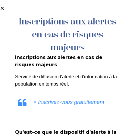
contenu
principal
Inscriptions aux alertes
en cas de risques
11/26 – APPROBATION DE LA
CONVENTION DE LOCATION DE
majeurs
L’ABBAYE DE SILVACANE – MARIAGE
Inscriptions aux alertes en cas de
DU 5 OCTOBRE 2026
risques majeurs
Service de diffusion d'alerte et d'information à la
population en temps réel.
COMMUNICATION LA ROQUE
> Inscrivez-vous gratuitement
D'ANTHERON
Qu’est-ce que le dispositif d’alerte à la