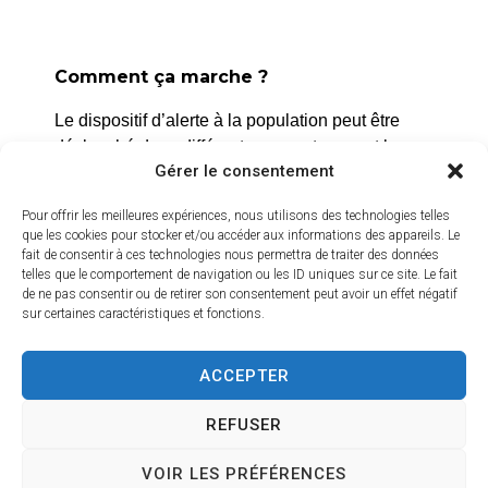
La Roque d’Anthéron
2 avenue de l’Europe Unie,
Comment ça marche ?
13640 La Roque d’Anthéron
Le dispositif d’alerte à la population peut être
04 42 95 70 70
déclenché dans différents cas, notamment les
Gérer le consentement
risques naturels, technologiques ou sanitaires.
Nous contacter
Horaires d'ouverture
L’alerte est déclenchée par les services de la
Pour offrir les meilleures expériences, nous utilisons des technologies telles
Du lundi au jeudi :
que les cookies pour stocker et/ou accéder aux informations des appareils. Le
ville, et peut être localisée selon le périmètre et
fait de consentir à ces technologies nous permettra de traiter des données
de 8h30 à 11h30 et de 14h à 16h
l’étendue du risque.
telles que le comportement de navigation ou les ID uniques sur ce site. Le fait
de ne pas consentir ou de retirer son consentement peut avoir un effet négatif
Le vendredi :
Prenez quelques minutes pour vous inscrire et
sur certaines caractéristiques et fonctions.
de 8h30 à 13h30
bénéficier gratuitement de ce service d’alerte :
ACCEPTER
Crédits vidéo
https://inscription.cedralis.com/laroquedanth
REFUSER
Comment sont utilisées les données
VOIR LES PRÉFÉRENCES