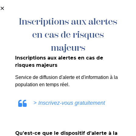
contenu
principal
Inscriptions aux alertes
en cas de risques
30/26 – TRANSFERT DU BAIL « LE
QUILLET » A LA SAS LE CORNAFION
majeurs
Inscriptions aux alertes en cas de
risques majeurs
COMMUNICATION LA ROQUE
Service de diffusion d'alerte et d'information à la
D'ANTHERON
population en temps réel.
> Inscrivez-vous gratuitement
PRÉCÉDENT
Qu’est-ce que le dispositif d’alerte à la