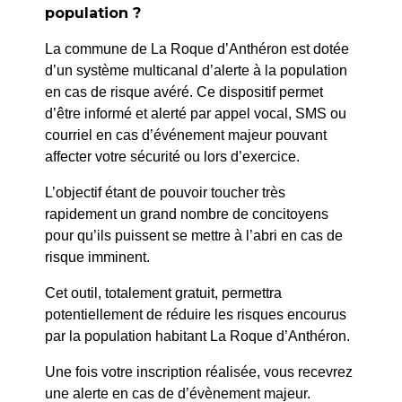
29/26 – AVENANT AU BAIL A USAGE COMMERCIAL
population ?
La commune de La Roque d’Anthéron est dotée
SUIV
d’un système multicanal d’alerte à la population
31/26 – ACTUALISATION DES TARIFS
en cas de risque avéré. Ce dispositif permet
APPLICABLES AU VILLAGE VACANCES LA BAUME
d’être informé et alerté par appel vocal, SMS ou
courriel en cas d’événement majeur pouvant
affecter votre sécurité ou lors d’exercice.
L’objectif étant de pouvoir toucher très
rapidement un grand nombre de concitoyens
pour qu’ils puissent se mettre à l’abri en cas de
risque imminent.
Cet outil, totalement gratuit, permettra
potentiellement de réduire les risques encourus
par la population habitant La Roque d’Anthéron.
Une fois votre inscription réalisée, vous recevrez
une alerte en cas de d’évènement majeur.