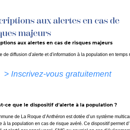
criptions aux alertes en cas de
MON QUOTIDIEN
DÉCOUVRIR LA ROQUE
C
ques majeurs
iptions aux alertes en cas de risques majeurs
N DE LOCATION DE L’AU
e de diffusion d'alerte et d'information à la population en temps r
 SYLVESTRE DE LA ROQ
> Inscrivez-vous gratuitement
DUELLE LA PLUME ET LE 
t-ce que le dispositif d’alerte à la population ?
mmune de La Roque d’Anthéron est dotée d’un système multica
te à la population en cas de risque avéré. Ce dispositif permet d’