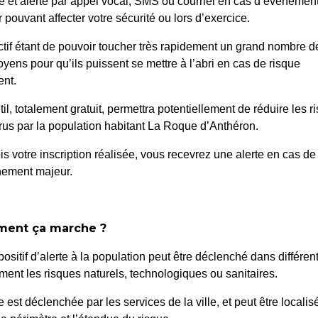
é et alerté par appel vocal, SMS ou courriel en cas d’événemen
 pouvant affecter votre sécurité ou lors d’exercice.
ctif étant de pouvoir toucher très rapidement un grand nombre d
oyens pour qu’ils puissent se mettre à l’abri en cas de risque
nt.
til, totalement gratuit, permettra potentiellement de réduire les r
us par la population habitant La Roque d’Anthéron.
26
51/26 – DÉPART A
is votre inscription réalisée, vous recevrez une alerte en cas de
nement majeur.
ent ça marche ?
positif d’alerte à la population peut être déclenché dans différen
ent les risques naturels, technologiques ou sanitaires.
te est déclenchée par les services de la ville, et peut être localis