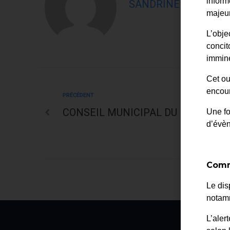
inform
SANDRINE RUIZ
majeur
L’obje
concit
immine
Cet ou
encour
PRÉCÉDENT
CONSEIL MUNICIPAL DU 5 JUIN 20
Une fo
d’évè
Comm
Le dis
notamm
L’aler