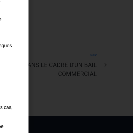
t
e
isques
SUIV
NTICIPÉ DANS LE CADRE D’UN BAIL
COMMERCIAL
ts cas,
ée