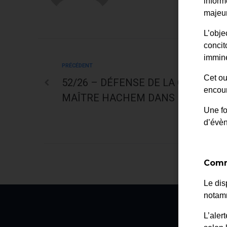
inform
majeur
L’obje
concit
immine
PRÉCÉDENT
Cet ou
52/26 – DÉFENSE DE LA COMMUNE
encour
MAÎTRE HACHEM DANS LE DOSSIER
Une fo
d’évè
Comm
Le dis
notamm
L’aler
La