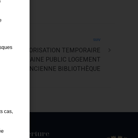
t
e
SUIV
isques
TION D’AUTORISATION TEMPORAIRE
ON DU DOMAINE PUBLIC LOGEMENT
ANCIENNE BIBLIOTHÈQUE
ts cas,
ée
es d'ouverture