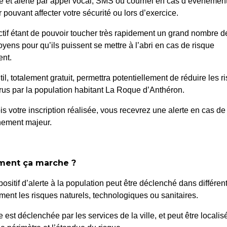
é et alerté par appel vocal, SMS ou courriel en cas d’événemen
 pouvant affecter votre sécurité ou lors d’exercice.
ctif étant de pouvoir toucher très rapidement un grand nombre d
oyens pour qu’ils puissent se mettre à l’abri en cas de risque
nt.
til, totalement gratuit, permettra potentiellement de réduire les r
 ET DÉSIGNATION DE
56-26 – CONVEN
us par la population habitant La Roque d’Anthéron.
 N° 2605660-8
D’OCCUPATI
is votre inscription réalisée, vous recevrez une alerte en cas de
nement majeur.
ent ça marche ?
positif d’alerte à la population peut être déclenché dans différen
ent les risques naturels, technologiques ou sanitaires.
te est déclenchée par les services de la ville, et peut être localis
 Roque d’Anthéron
Horair