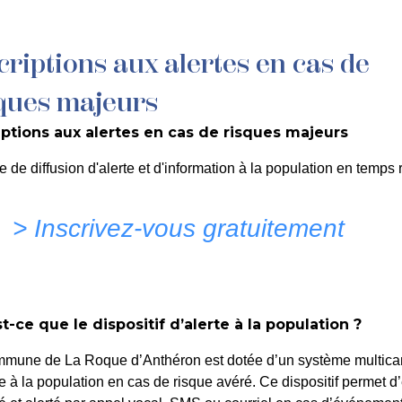
criptions aux alertes en cas de
MON QUOTIDIEN
DÉCOUVRIR LA ROQUE
C
ques majeurs
iptions aux alertes en cas de risques majeurs
ION À L’ACTIF COMMUNA
e de diffusion d'alerte et d'information à la population en temps r
8
> Inscrivez-vous gratuitement
t-ce que le dispositif d’alerte à la population ?
mmune de La Roque d’Anthéron est dotée d’un système multica
te à la population en cas de risque avéré. Ce dispositif permet d’