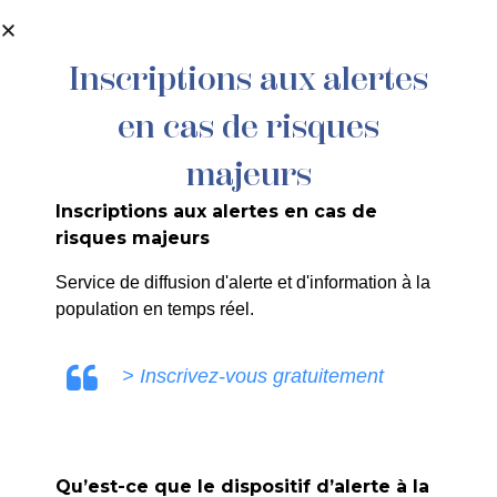
contenu
principal
Inscriptions aux alertes
en cas de risques
64/26 – CONTRAT DE COREALISATION
ABBAYE DE SILVACANE – AGENCE
majeurs
ARTISTIK
Inscriptions aux alertes en cas de
risques majeurs
Service de diffusion d'alerte et d'information à la
population en temps réel.
SANDRINE RUIZ
> Inscrivez-vous gratuitement
Qu’est-ce que le dispositif d’alerte à la