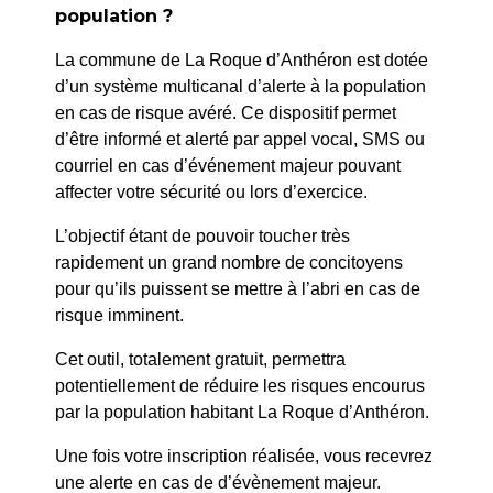
population ?
PRÉCÉDENT
La commune de La Roque d’Anthéron est dotée
63/26 – DÉFENSE DE LA COMMUNE ET
d’un système multicanal d’alerte à la population
DÉSIGNATION DE MAÎTRE DE LAUBIER DANS LE
en cas de risque avéré. Ce dispositif permet
DOSSIER N°2611367-1
d’être informé et alerté par appel vocal, SMS ou
courriel en cas d’événement majeur pouvant
affecter votre sécurité ou lors d’exercice.
SUIV
CONSEIL MUNICIPAL DU 9 JUILLET 2026
L’objectif étant de pouvoir toucher très
rapidement un grand nombre de concitoyens
pour qu’ils puissent se mettre à l’abri en cas de
risque imminent.
Cet outil, totalement gratuit, permettra
potentiellement de réduire les risques encourus
par la population habitant La Roque d’Anthéron.
Une fois votre inscription réalisée, vous recevrez
une alerte en cas de d’évènement majeur.