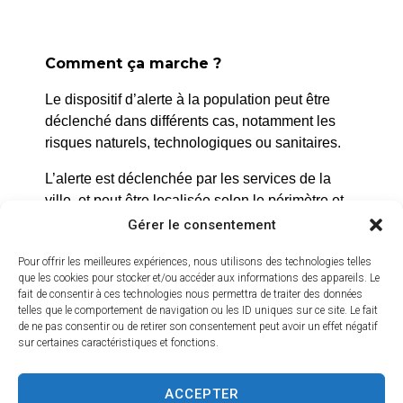
Comment ça marche ?
Le dispositif d’alerte à la population peut être
La Roque d’Anthéron
déclenché dans différents cas, notamment les
2 avenue de l’Europe Unie,
risques naturels, technologiques ou sanitaires.
13640 La Roque d’Anthéron
L’alerte est déclenchée par les services de la
04 42 95 70 70
ville, et peut être localisée selon le périmètre et
l’étendue du risque.
Gérer le consentement
Nous contacter
Horaires d'ouverture
Prenez quelques minutes pour vous inscrire et
Pour offrir les meilleures expériences, nous utilisons des technologies telles
Du lundi au jeudi :
que les cookies pour stocker et/ou accéder aux informations des appareils. Le
bénéficier gratuitement de ce service d’alerte :
fait de consentir à ces technologies nous permettra de traiter des données
de 8h30 à 11h30 et de 14h à 16h
telles que le comportement de navigation ou les ID uniques sur ce site. Le fait
https://inscription.cedralis.com/laroquedanth
de ne pas consentir ou de retirer son consentement peut avoir un effet négatif
Le vendredi :
sur certaines caractéristiques et fonctions.
de 8h30 à 13h30
Comment sont utilisées les données
ACCEPTER
Crédits vidéo