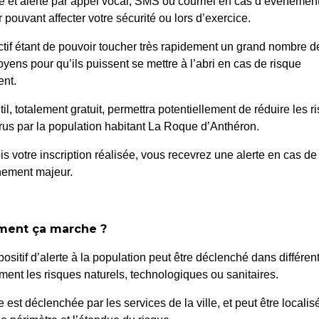
é et alerté par appel vocal, SMS ou courriel en cas d’événemen
 pouvant affecter votre sécurité ou lors d’exercice.
ctif étant de pouvoir toucher très rapidement un grand nombre d
oyens pour qu’ils puissent se mettre à l’abri en cas de risque
nt.
til, totalement gratuit, permettra potentiellement de réduire les r
 ET DÉSIGNATION
85/25
us par la population habitant La Roque d’Anthéron.
3981
PROMOTIONNEL
is votre inscription réalisée, vous recevrez une alerte en cas de
nement majeur.
ent ça marche ?
positif d’alerte à la population peut être déclenché dans différen
ent les risques naturels, technologiques ou sanitaires.
te est déclenchée par les services de la ville, et peut être localis
 Roque d’Anthéron
Horair