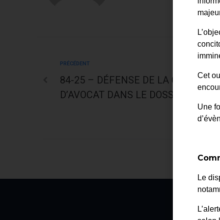
inform
majeur
L’obje
concit
immine
PRÉCÉDENT
Cet ou
84-25 – DÉFENSE DE LA COMMUNE
encour
D’AVOCAT DANS LE DOSSIER N°251
Une fo
d’évè
Comm
Le dis
notamm
L’aler
La