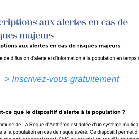
criptions aux alertes en cas de
MON QUOTIDIEN
DÉCOUVRIR LA ROQUE
C
ques majeurs
iptions aux alertes en cas de risques majeurs
PROVISION CRÉANCES D
e de diffusion d'alerte et d'information à la population en temps r
 COMMUNE
> Inscrivez-vous gratuitement
t-ce que le dispositif d’alerte à la population ?
 ROQUE D'ANTHERON
mmune de La Roque d’Anthéron est dotée d’un système multica
te à la population en cas de risque avéré. Ce dispositif permet d’