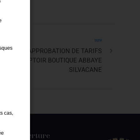
t
e
SUIV
isques
 – CULT – APPROBATION DE TARIFS
S – COMPTOIR BOUTIQUE ABBAYE
SILVACANE
ts cas,
ée
es d'ouverture