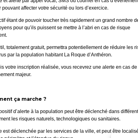
é et alerté par appel vocal, SMS ou courriel en cas d’événemen
 pouvant affecter votre sécurité ou lors d’exercice.
ctif étant de pouvoir toucher très rapidement un grand nombre d
oyens pour qu’ils puissent se mettre à l’abri en cas de risque
nt.
til, totalement gratuit, permettra potentiellement de réduire les r
NT COMPTABLE SUR
91/25 – APPROB
us par la population habitant La Roque d’Anthéron.
P
is votre inscription réalisée, vous recevrez une alerte en cas de
nement majeur.
ent ça marche ?
positif d’alerte à la population peut être déclenché dans différen
ent les risques naturels, technologiques ou sanitaires.
 Roque d’Anthéron
Horair
te est déclenchée par les services de la ville, et peut être localis
Du lundi a
enue de l’Europe Unie,