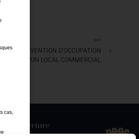
t
e
SUIV
isques
ATION CONVENTION D’OCCUPATION
RÉCAIRE D’UN LOCAL COMMERCIAL
ts cas,
es d'ouverture
ée
u jeudi :