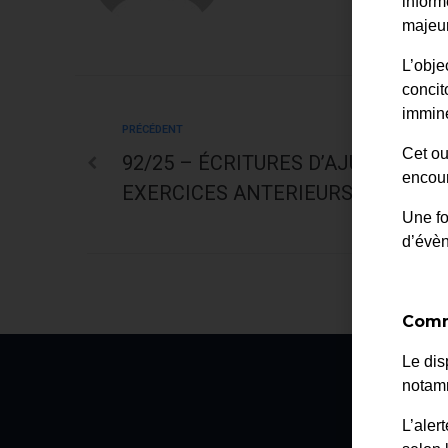
inform
majeur
L’obje
concit
immine
PRÉCÉDENT
Cet ou
92/25 – ÉCRITURES D’AJUSTEME
encour
EXERCICES ANTERIEURS
Une fo
d’évè
Comm
Le dis
notamm
La
L’aler
2 av