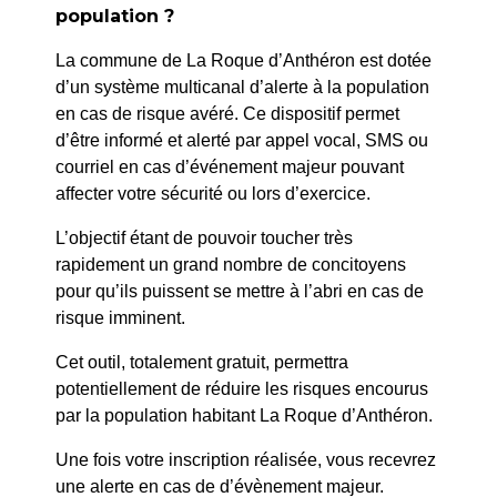
Conseil municipal du 30 janvier 2025
population ?
La commune de La Roque d’Anthéron est dotée
d’un système multicanal d’alerte à la population
en cas de risque avéré. Ce dispositif permet
d’être informé et alerté par appel vocal, SMS ou
courriel en cas d’événement majeur pouvant
affecter votre sécurité ou lors d’exercice.
L’objectif étant de pouvoir toucher très
rapidement un grand nombre de concitoyens
pour qu’ils puissent se mettre à l’abri en cas de
risque imminent.
Cet outil, totalement gratuit, permettra
potentiellement de réduire les risques encourus
La Roque d’Anthéron
par la population habitant La Roque d’Anthéron.
2 avenue de l’Europe Unie,
Une fois votre inscription réalisée, vous recevrez
13640 La Roque d’Anthéron
une alerte en cas de d’évènement majeur.