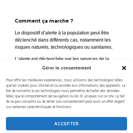
Comment ça marche ?
La Roque d’Anthéron
Le dispositif d’alerte à la population peut être
2 avenue de l’Europe Unie,
déclenché dans différents cas, notamment les
risques naturels, technologiques ou sanitaires.
13640 La Roque d’Anthéron
04 42 95 70 70
L’alerte est déclenchée par les services de la
ville, et peut être localisée selon le périmètre et
Gérer le consentement
Nous contacter
l’étendue du risque.
Horaires d'ouverture
Pour offrir les meilleures expériences, nous utilisons des technologies telles
Du lundi au jeudi :
Prenez quelques minutes pour vous inscrire et
que les cookies pour stocker et/ou accéder aux informations des appareils. Le
fait de consentir à ces technologies nous permettra de traiter des données
de 8h30 à 11h30 et de 14h à 16h
bénéficier gratuitement de ce service d’alerte :
telles que le comportement de navigation ou les ID uniques sur ce site. Le fait
de ne pas consentir ou de retirer son consentement peut avoir un effet négatif
https://inscription.cedralis.com/laroquedanth
Le vendredi :
sur certaines caractéristiques et fonctions.
de 8h30 à 13h30
ACCEPTER
Crédits vidéo
Comment sont utilisées les données