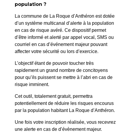
N° 65/25 – CESSION DU VEHICULE TRACTEUR
population ?
MASSEY FERGUSON
La commune de La Roque d’Anthéron est dotée
d’un système multicanal d’alerte à la population
SUIV
en cas de risque avéré. Ce dispositif permet
73/25 – AVENANT À LA CONVENTION DE
d’être informé et alerté par appel vocal, SMS ou
LOCATION DE L’ABBAYE DE SILVACANE EN DATE
courriel en cas d’événement majeur pouvant
DU 04/02/2025 ENTRE LA COMMUNE DE LA
affecter votre sécurité ou lors d’exercice.
ROQUE D’ANTHÉRON ET LE BÉNÉFICIAIRE
L’objectif étant de pouvoir toucher très
rapidement un grand nombre de concitoyens
pour qu’ils puissent se mettre à l’abri en cas de
risque imminent.
Cet outil, totalement gratuit, permettra
potentiellement de réduire les risques encourus
par la population habitant La Roque d’Anthéron.
Une fois votre inscription réalisée, vous recevrez
une alerte en cas de d’évènement majeur.