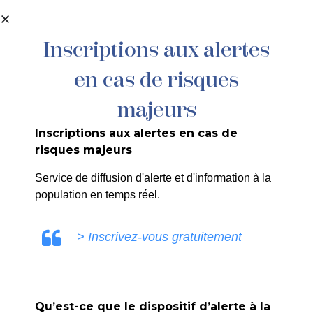
contenu
principal
Inscriptions aux alertes
en cas de risques
N° 66/25 – CESSION DU
COMPRESSEUR THERMIQUE A AIR
majeurs
Inscriptions aux alertes en cas de
risques majeurs
COMMUNICATION LA ROQUE
Service de diffusion d'alerte et d'information à la
D'ANTHERON
population en temps réel.
> Inscrivez-vous gratuitement
PRÉCÉDENT
Qu’est-ce que le dispositif d’alerte à la