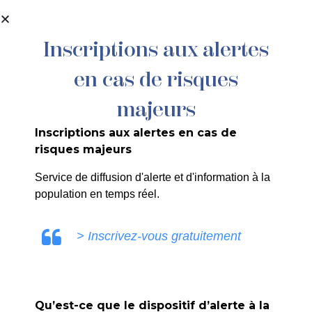
contenu
principal
Inscriptions aux alertes
en cas de risques
N° 12/25 – Défense de la commune et
désignation de Maître HACHEM dans
majeurs
l’affaire opposant la commune à la SCI
Inscriptions aux alertes en cas de
LE JARDIN DU LOUP 12/25 – Défense
risques majeurs
de la commune et désignation de
Service de diffusion d'alerte et d'information à la
Maître HACHEM dans l’affaire
population en temps réel.
opposant la commune à la SCI LE
> Inscrivez-vous gratuitement
JARDIN DU LOUP
Qu’est-ce que le dispositif d’alerte à la
COMMUNICATION LA ROQUE