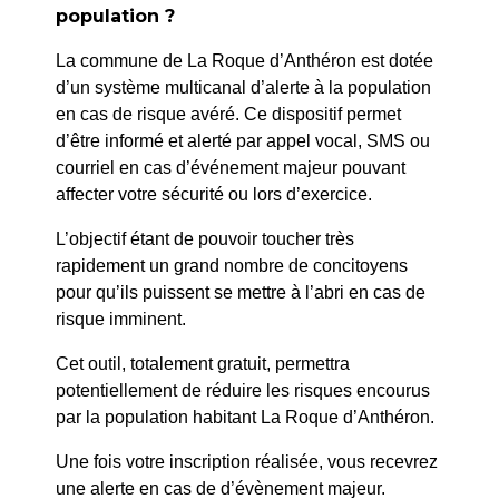
population ?
D'ANTHERON
La commune de La Roque d’Anthéron est dotée
d’un système multicanal d’alerte à la population
en cas de risque avéré. Ce dispositif permet
d’être informé et alerté par appel vocal, SMS ou
courriel en cas d’événement majeur pouvant
affecter votre sécurité ou lors d’exercice.
PRÉCÉDENT
N° 14/25 Approbation des tarifs relatifs aux droits
L’objectif étant de pouvoir toucher très
d’entrées de l’Abbaye de Silvacane au 1er Avril 2025
rapidement un grand nombre de concitoyens
pour qu’ils puissent se mettre à l’abri en cas de
SUIV
risque imminent.
N° 11/25 – Défense de la commune et désignation
Cet outil, totalement gratuit, permettra
de Maître BESSET dans l’affaire opposant la
potentiellement de réduire les risques encourus
commune à la SCI LE JARDIN DU LOUP
par la population habitant La Roque d’Anthéron.
Une fois votre inscription réalisée, vous recevrez
une alerte en cas de d’évènement majeur.