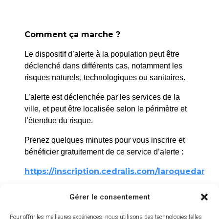
Comment ça marche ?
Le dispositif d’alerte à la population peut être
déclenché dans différents cas, notamment les
risques naturels, technologiques ou sanitaires.
L’alerte est déclenchée par les services de la
ville, et peut être localisée selon le périmètre et
l’étendue du risque.
La Roque d’Anthéron
Prenez quelques minutes pour vous inscrire et
2 avenue de l’Europe Unie,
bénéficier gratuitement de ce service d’alerte :
13640 La Roque d’Anthéron
https://inscription.cedralis.com/laroquedanth
04 42 95 70 70
Gérer le consentement
Nous contacter
Horaires d'ouverture
Comment sont utilisées les données
Pour offrir les meilleures expériences, nous utilisons des technologies telles