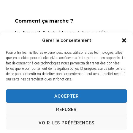
La Roque d’Anthéron
2 avenue de l’Europe Unie,
13640 La Roque d’Anthéron
Comment ça marche ?
04 42 95 70 70
Le dispositif d’alerte à la population peut être
déclenché dans différents cas, notamment les
Gérer le consentement
Nous contacter
risques naturels, technologiques ou sanitaires.
Horaires d'ouverture
Pour offrir les meilleures expériences, nous utilisons des technologies telles
Du lundi au jeudi :
que les cookies pour stocker et/ou accéder aux informations des appareils. Le
L’alerte est déclenchée par les services de la
fait de consentir à ces technologies nous permettra de traiter des données
de 8h30 à 11h30 et de 14h à 16h
ville, et peut être localisée selon le périmètre et
telles que le comportement de navigation ou les ID uniques sur ce site. Le fait
l’étendue du risque.
de ne pas consentir ou de retirer son consentement peut avoir un effet négatif
Le vendredi :
sur certaines caractéristiques et fonctions.
de 8h30 à 13h30
Prenez quelques minutes pour vous inscrire et
bénéficier gratuitement de ce service d’alerte :
ACCEPTER
Crédits vidéo
https://inscription.cedralis.com/laroquedanth
REFUSER
VOIR LES PRÉFÉRENCES
Comment sont utilisées les données
Accessibilité
Plan du site
Mentions légales
Confidentialité